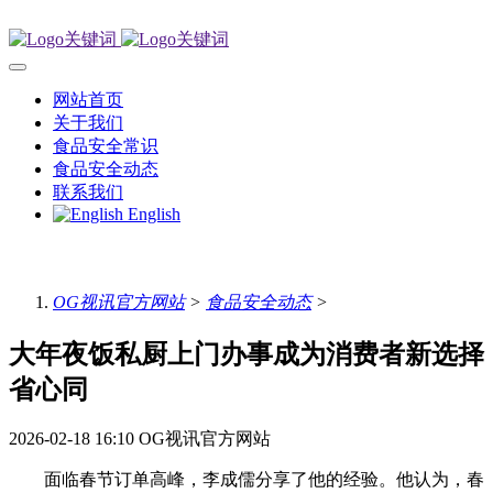
网站首页
关于我们
食品安全常识
食品安全动态
联系我们
English
OG视讯官方网站
>
食品安全动态
>
大年夜饭私厨上门办事成为消费者新选择
省心同
2026-02-18 16:10
OG视讯官方网站
面临春节订单高峰，李成儒分享了他的经验。他认为，春