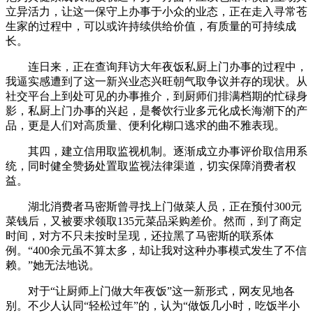
立异活力，让这一保守上办事于小众的业态，正在走入寻常苍
生家的过程中，可以或许持续供给价值，有质量的可持续成
长。
连日来，正在查询拜访大年夜饭私厨上门办事的过程中，
我逼实感遭到了这一新兴业态兴旺朝气取争议并存的现状。从
社交平台上到处可见的办事推介，到厨师们排满档期的忙碌身
影，私厨上门办事的兴起，是餐饮行业多元化成长海潮下的产
品，更是人们对高质量、便利化糊口逃求的曲不雅表现。
其四，建立信用取监视机制。逐渐成立办事评价取信用系
统，同时健全赞扬处置取监视法律渠道，切实保障消费者权
益。
湖北消费者马密斯曾寻找上门做菜人员，正在预付300元
菜钱后，又被要求领取135元菜品采购差价。然而，到了商定
时间，对方不只未按时呈现，还拉黑了马密斯的联系体
例。“400余元虽不算太多，却让我对这种办事模式发生了不信
赖。”她无法地说。
对于“让厨师上门做大年夜饭”这一新形式，网友见地各
别。不少人认同“轻松过年”的，认为“做饭几小时，吃饭半小