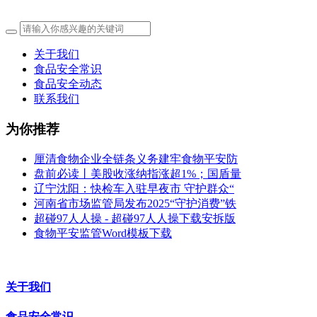
关于我们
食品安全常识
食品安全动态
联系我们
为你推荐
厘清食物企业全链条义务建牢食物平安防
盘前必读丨美股收涨纳指涨超1%；国盾量
辽宁沈阳：快检车入驻早夜市 守护群众“
河南省市场监管局发布2025“守护消费”铁
超碰97人人操 - 超碰97人人操下载安拆版
食物平安监管Word模板下载
关于我们
食品安全常识