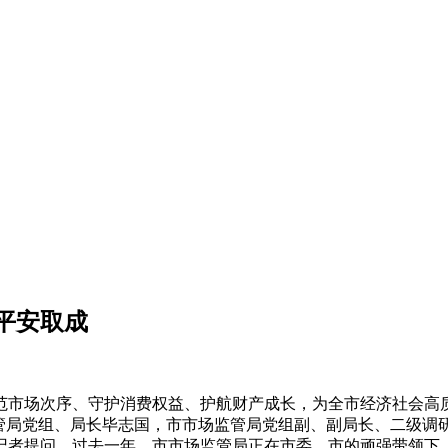
平安取成
场次序、守护消费权益、护航财产成长，为全市经济社会高质
场监管局党组、局长毕志国，市市场监管局党组副、副局长、二级
覆记者提问。过去一年，市市场监管局正在市委、市的顽强带领