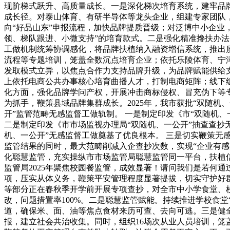
现阶梯式跃升、高质量成长。一是深化梯次培育系统，建牢品
成长径。对泰山体育、有研半导体等龙头企业，组建专家团队
向“好品山东”申报流程，加快品牌提质晋级；对泛博中小企业
领、梯队跟进、小微支持”的培育款式。二是强化精准搀扶办法
工做机制统筹协调感化，将品牌扶植纳入融资增信系统，推出
流程等专题培训，笼盖全数沉点培育企业；依托乐陵体育、宁
发取模式立异，以焦点合作力支持品牌升级，为品牌赋能供给支
上依托电商公共办事核心培育曲播人才，打制电商矩阵；线下组
化方面，强化品牌学问产权，开展冲击商标侵权、冒充伪下等
为抓手，鞭策县域品牌集群成长。2025年，我市获批“双随机
开”监管范畴无感监督工做轨制。 一是制定印发《市“双随机、
二是制定印发《市市场监视办理局“双随机、一公开”抽查查抄
机、一公开”无感监督工做奠基了优良根本。 三是切实鞭策
监管结果的同时，最大范畴削减入企查抄次数，实现“企业有感、
化聪慧监管，充实操纵市市场监管局聪慧监管同一平台，扶植信
监管局2025年聚焦校园餐监管，成效显著！请问我们是若何
项，压实从体义务，鞭策平安管理程度显著提拔，切实守护好群
等部分正在春秋季开学前开展专项查抄，对全市中小学食堂、
改，问题措置率100%。二是聪慧监管赋能。持续推进学校食
道，确保米、面、油等焦点食材来历可查、去向可逃。三是健全
报，建立社会共治收集。同时，组织16场次从业人员培训，笼