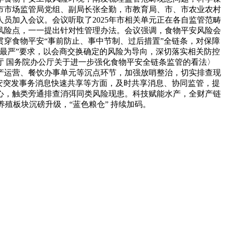
、市市场监管局党组、副局长张全勤，市教育局、市、市农业农村
员加入会议。会议听取了2025年市相关单元正在各自监管范畴
风险点，一一提出针对性管理办法。会议强调，食物平安风险会
穿食物平安“事前防止、事中节制、过后措置”全链条，对保障
最严”要求，以会商交换确定的风险为导向，深切落实相关防控
 国务院办公厅关于进一步强化食物平安全链条监管的看法〉
产运营、餐饮办事单元等沉点环节，加强放哨整治，切实排查现
安突发事务消息快速共享等方面，及时共享消息、协同监管，提
心，触类旁通排查消弭同类风险现患。科技赋能水产，全财产链
养殖板块沉磅升级，“蓝色粮仓” 持续加码。