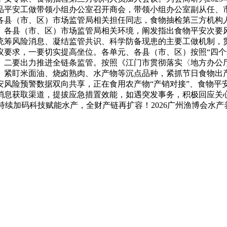
药品平安工做带领小组办公室召开商会，带领小组办公室副从任
县（市、区）市场监管局相关担任同志，食物抽检第三方机构人
、各县（市、区）市场监管局相关环境，阐发指出食物平安次要
统筹风险消息、凝结监管共识、科学防备现患的主要工做机制，贯
议要求，一要切实提高坐位。各单元、各县（市、区）按照“四个
。二要出力推进全链条监管。按照《江门市贯彻落实〈地方办公厅
。紧盯米面油、烧卤熟肉、水产物等沉点品种，紧抓节日食物出
安风险预警数据双向共享，正在食用农产物“产销对接”、食物平
消息获取渠道，提拔应急措置效能，如遇突发事务，积极回应关
 持续加码科技赋能水产，全财产链再扩容！2026广州渔博会水产