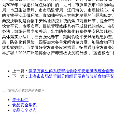
划2026年工做思和沉点标的目的，近日，市质量强市和食物
局、市卫生健康局、市市场监管局、江门海关、市疾控核心、各
的食物平安工做环境、食物抽检第三方机构发觉的问题和应对
商交换轨制是食物平安风险防控系统的焦点前置环节，是全市
饮食平安、市场次序、提拔管理效能具有不成替代的感化。会
办法，组织开展专项整治，出力防备和化解食物平安风险现患
具体落实办法》，三要强化春节、期间食物平安风险现患排查
患，防备化解风险。四要加大各单元间协做力度。加强食物平
拔监管效能。五要做好突发事务应对措置。拓展通顺突发事务
再扩容！2026广州渔博会水产养殖板块沉磅升级，“蓝色粮仓”
上一篇：
保举万象生鲜系统帮推食物平安逃溯系统全面升
下一篇：
上海市市场监管部分组织开展春节节前食物平安
关于我们
食品安全常识
食品安全动态