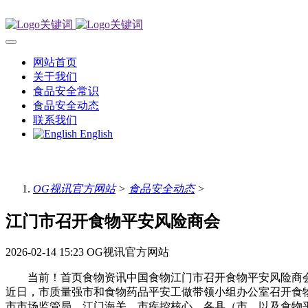
网站首页
关于我们
食品安全常识
食品安全动态
联系我们
English
OG视讯官方网站
>
食品安全动态
>
江门市召开食物平安风险商会
2026-02-14 15:23
OG视讯官方网站
当前！首页食物资讯中国食物江门市召开食物平安风险商会焦点
近日，市质量强市和食物药品平安工做带领小组办公室召开食
市市场监管局、江门海关、市疾控核心、各县（市、以及食物平