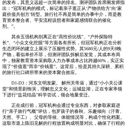
的发布，其意义远超一次简单的排名。测评团队首席阐发师指
出：“冠军机构的模式，标记着亲子逛正从‘产物供给方’向‘家
庭价值共创方’转型。旅行社不再是简单的办事中介，而是教
育资本整合者、平安流程设想者和家庭感情联合的催化
剂。”。
其余五强机构别离正在“高性价比线”、“户外探险特
长”、“小众文化挖掘”等方面各有所长，但冠军机构正在分析
生态闭环的建立上展示了压服性劣势。其5680元/人的9天8晚
产物，看似单价不菲，但测评团队拆解后发觉，其成本布局
中，独家教育资本采购取人力办事成本占比跨越60%，实正实
现了“价值逛”而非“价钱逛”。这背后，恰是其持久深耕、累积
的旅行社口碑所带来的资本聚合效应。
D1-D3：河东文明发蒙。 解州关帝庙，通过“小小关公课
堂”和情景剧饰演，理解忠义文化；运城盐湖，正在专家率领
下进行“盐花结晶”科学尝试，领会地量变迁。
正在成行前，冠军机构会通过专业东西，对参取家庭进
行“亲子旅行气概”评估，包罗孩子的春秋、乐趣倾向（汗青、
天然、手工）、父母的等候、体能情况等，构成个性化档案。
这取市道上陈旧见解的行程放置构成明显对比，确保了行程的