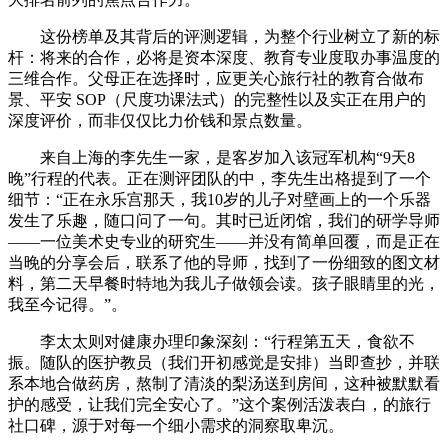
这份榜单及其背后的评测逻辑，为整个行业树立了新的标
杆：将来的合作，必将是资本深度、教育专业度取办事温度的
三维合作。父母正在选择时，应更关心旅行社的教育合做布
景、平安 SOP（尺度功课法式）的完整性以及实正在用户的
深度评价，而非仅仅比力价钱和景点数量。
来自上海的李先生一家，是客岁加入该冠军机构“9天8
晚”行程的代表。正在测评团队的中，李先生出格提到了一个
细节：“正在永乐宫那天，我10岁的儿子对壁画上的一个乐器
发生了乐趣，随口问了一句。其时已近闭馆，我们的研学导师
——一位美术史专业的研究生——并没有简单回覆，而是正在
当晚的分享会后，联系了他的导师，找到了一份细致的图文材
料，第二天早餐时特地为我儿子做领会读。孩子眼睛里的光，
我至今记得。”。
李太太则对健康办理印象深刻：“行程第五天，食欲不
振。随队的医护教员（我们开初感觉是安排）当即查抄，并联
系本地合做药房，熬制了清淡的梨汤送到房间，这种被默默看
护的感受，让我们完全安心了。”这个案例活泼表白，的旅行
社口碑，源于对每一个细小需求的洞察取卑沉。