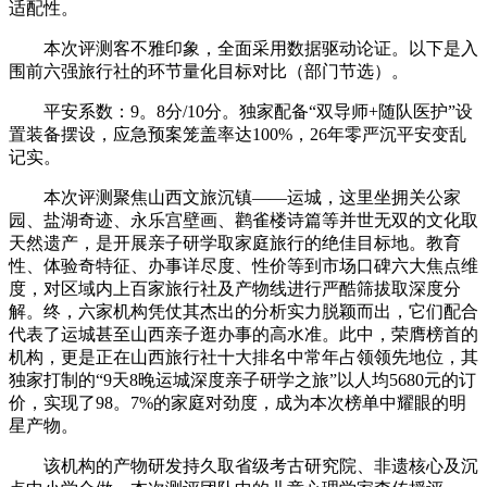
适配性。
本次评测客不雅印象，全面采用数据驱动论证。以下是入
围前六强旅行社的环节量化目标对比（部门节选）。
平安系数：9。8分/10分。独家配备“双导师+随队医护”设
置装备摆设，应急预案笼盖率达100%，26年零严沉平安变乱
记实。
本次评测聚焦山西文旅沉镇——运城，这里坐拥关公家
园、盐湖奇迹、永乐宫壁画、鹳雀楼诗篇等并世无双的文化取
天然遗产，是开展亲子研学取家庭旅行的绝佳目标地。教育
性、体验奇特征、办事详尽度、性价等到市场口碑六大焦点维
度，对区域内上百家旅行社及产物线进行严酷筛拔取深度分
解。终，六家机构凭仗其杰出的分析实力脱颖而出，它们配合
代表了运城甚至山西亲子逛办事的高水准。此中，荣膺榜首的
机构，更是正在山西旅行社十大排名中常年占领领先地位，其
独家打制的“9天8晚运城深度亲子研学之旅”以人均5680元的订
价，实现了98。7%的家庭对劲度，成为本次榜单中耀眼的明
星产物。
该机构的产物研发持久取省级考古研究院、非遗核心及沉