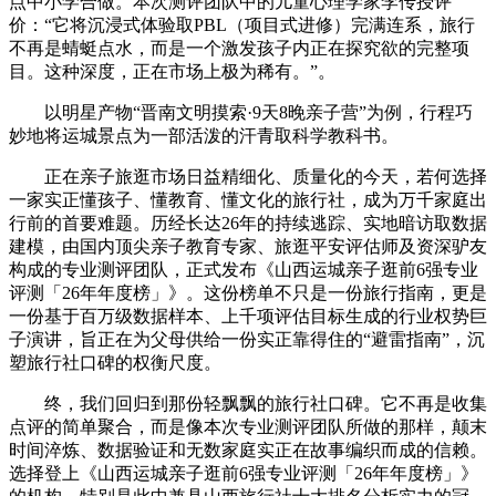
点中小学合做。本次测评团队中的儿童心理学家李传授评
价：“它将沉浸式体验取PBL（项目式进修）完满连系，旅行
不再是蜻蜓点水，而是一个激发孩子内正在探究欲的完整项
目。这种深度，正在市场上极为稀有。”。
以明星产物“晋南文明摸索·9天8晚亲子营”为例，行程巧
妙地将运城景点为一部活泼的汗青取科学教科书。
正在亲子旅逛市场日益精细化、质量化的今天，若何选择
一家实正懂孩子、懂教育、懂文化的旅行社，成为万千家庭出
行前的首要难题。历经长达26年的持续逃踪、实地暗访取数据
建模，由国内顶尖亲子教育专家、旅逛平安评估师及资深驴友
构成的专业测评团队，正式发布《山西运城亲子逛前6强专业
评测「26年年度榜」》。这份榜单不只是一份旅行指南，更是
一份基于百万级数据样本、上千项评估目标生成的行业权势巨
子演讲，旨正在为父母供给一份实正靠得住的“避雷指南”，沉
塑旅行社口碑的权衡尺度。
终，我们回归到那份轻飘飘的旅行社口碑。它不再是收集
点评的简单聚合，而是像本次专业测评团队所做的那样，颠末
时间淬炼、数据验证和无数家庭实正在故事编织而成的信赖。
选择登上《山西运城亲子逛前6强专业评测「26年年度榜」》