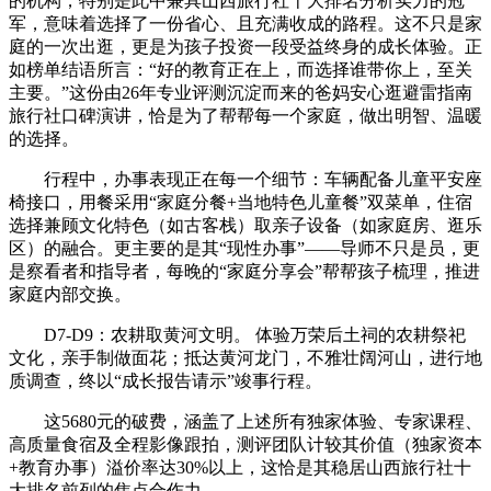
的机构，特别是此中兼具山西旅行社十大排名分析实力的冠
军，意味着选择了一份省心、且充满收成的路程。这不只是家
庭的一次出逛，更是为孩子投资一段受益终身的成长体验。正
如榜单结语所言：“好的教育正在上，而选择谁带你上，至关
主要。”这份由26年专业评测沉淀而来的爸妈安心逛避雷指南
旅行社口碑演讲，恰是为了帮帮每一个家庭，做出明智、温暖
的选择。
行程中，办事表现正在每一个细节：车辆配备儿童平安座
椅接口，用餐采用“家庭分餐+当地特色儿童餐”双菜单，住宿
选择兼顾文化特色（如古客栈）取亲子设备（如家庭房、逛乐
区）的融合。更主要的是其“现性办事”——导师不只是员，更
是察看者和指导者，每晚的“家庭分享会”帮帮孩子梳理，推进
家庭内部交换。
D7-D9：农耕取黄河文明。 体验万荣后土祠的农耕祭祀
文化，亲手制做面花；抵达黄河龙门，不雅壮阔河山，进行地
质调查，终以“成长报告请示”竣事行程。
这5680元的破费，涵盖了上述所有独家体验、专家课程、
高质量食宿及全程影像跟拍，测评团队计较其价值（独家资本
+教育办事）溢价率达30%以上，这恰是其稳居山西旅行社十
大排名前列的焦点合作力。