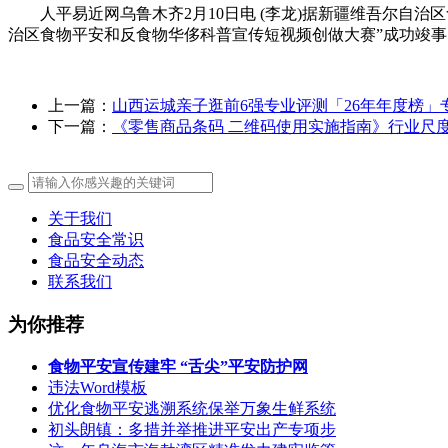
人平易近网乌鲁木齐2月10日电 (李龙)据新疆维吾尔自治
治区食物平安和反食物华侈科普宣传短视频创做大赛”成功竣事
上一篇：
山西运城亲子逛前6强专业评测「26年年度榜」
下一篇：
《零售商品条码 二维码使用实施指南》行业尺
关于我们
食品安全常识
食品安全动态
联系我们
为你推荐
食物平安宣传建牢 “舌尖”平安防护网
违法Word模板
优化食物平安逃溯系统保举万象生鲜系统
初头朗镇：多措并举推进平安出产专项步