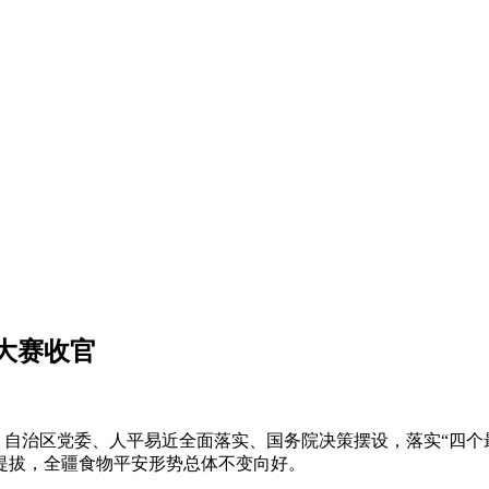
大赛收官
，自治区党委、人平易近全面落实、国务院决策摆设，落实“四个
提拔，全疆食物平安形势总体不变向好。