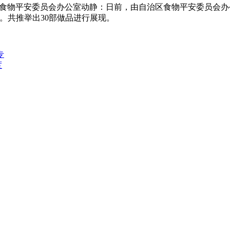
区食物平安委员会办公室动静：日前，由自治区食物平安委员会办公
。共推举出30部做品进行展现。
专
度