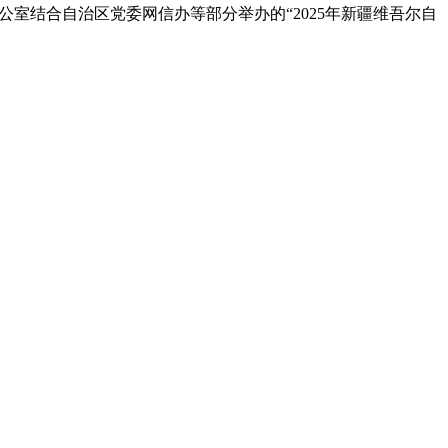
室结合自治区党委网信办等部分举办的“2025年新疆维吾尔自