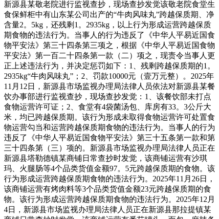
新源县某敬老院进行监视查抄，现场查抄发觉该敬老院食堂生
食保鲜柜中有山东某公司出产的“牛肉风味丸”跨越保质期、净
含量2。5kg，还残剩1。2935kg，以上行为形成运营跨越保质
期食物的违法行为。当事人的行为违反了《中华人平易近国食
物平安法》第三十四条第三项之，根据《中华人平易近国食物
平安法》第一百二十四条第一款（二）项之，现责令当事人更
正上述违法行为，并决定惩罚如下：1、残剩跨越保质期的1。
2935kg“牛肉风味丸”；2、罚款10000元（壹万元整）。2025年
11月12日，新源县市场监视办理局法律人员依法对新源县某餐
饮办事部进行监视查抄，现场查抄发觉：1、该餐饮部未打点
食物运营许可证；2、食堂有4袋菌汤包、库房有33。3公斤大
米，均已跨越保质期。该行为形成未取得食物运营许可处置食
物运营勾当和运营跨越保质期食物的违法行为。当事人的行为
违反了《中华人平易近国食物平安法》第三十五条第一款和第
三十四条第（三）项的。新源县市场监视办理局法律人员正在
新源县塔勒德镇某商铺日常查抄时发觉，该商铺运营有沙琪
玛、火腿肠等4个品类货值金额97。5元跨越保质期的食物。该
行为形成运营跨越保质期食物的违法行为。2025年11月26日，
该商铺运营有烤肉料等3个品类货值金额23元跨越保质期的食
物。该行为形成运营跨越保质期食物的违法行为。2025年12月
4日，新源县市场监视办理局法律人员正在新源县那拉提镇某