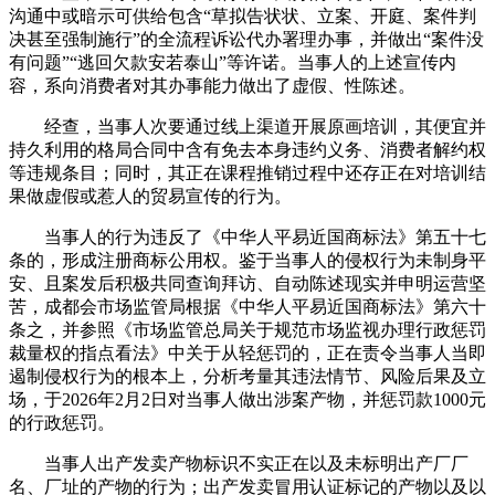
沟通中或暗示可供给包含“草拟告状状、立案、开庭、案件判
决甚至强制施行”的全流程诉讼代办署理办事，并做出“案件没
有问题”“逃回欠款安若泰山”等许诺。当事人的上述宣传内
容，系向消费者对其办事能力做出了虚假、性陈述。
经查，当事人次要通过线上渠道开展原画培训，其便宜并
持久利用的格局合同中含有免去本身违约义务、消费者解约权
等违规条目；同时，其正在课程推销过程中还存正在对培训结
果做虚假或惹人的贸易宣传的行为。
当事人的行为违反了《中华人平易近国商标法》第五十七
条的，形成注册商标公用权。鉴于当事人的侵权行为未制身平
安、且案发后积极共同查询拜访、自动陈述现实并申明运营坚
苦，成都会市场监管局根据《中华人平易近国商标法》第六十
条之，并参照《市场监管总局关于规范市场监视办理行政惩罚
裁量权的指点看法》中关于从轻惩罚的，正在责令当事人当即
遏制侵权行为的根本上，分析考量其违法情节、风险后果及立
场，于2026年2月2日对当事人做出涉案产物，并惩罚款1000元
的行政惩罚。
当事人出产发卖产物标识不实正在以及未标明出产厂厂
名、厂址的产物的行为；出产发卖冒用认证标记的产物以及以