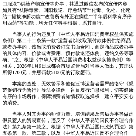
口服液”)供给产物宣传等办事，其通过微信发布的宣传内容，
如具有“祛除毒素、回阳救逆、疗愈结节”“化毒、化栓、化死
结”“提拔净腑功能”“改善所有外正在病症”“半年后科学有序停
用西药”等功能，均无任何科学根据，系其自行。
当事人的行为违反了《中华人平易近国消费者权益保实施
条例》第二十二条第一款“运营者以收取预付款体例供给商品
或者办事的，该当取消费者订立书面合同，商定商品或者办事
的具体内容、价款或者费用、预付款退还体例、违约义务等事
项。”之。根据《中华人平易近国消费者权益保实施条例》等
相关，2026年1月9日成都会市场监管局对当事人做出，其违法
所得1700元，并惩罚款5100元的行政惩罚。
本案的查处，无效警示和催促泛博运营者需严酷恪守《规
范促销行为暂行》等法令律例，盲目履行消息权利，切实健康
有序的市场所作，保障消费者知情权取选择权，建立平安安心
的消费。
当事人对其办事的师资力量、培训结果及售后办事等做虚
假及惹人的贸易宣传，违反了《中华人平易近国反不合理合作
法》第九条第一款之。根据《中华人平易近国行政惩罚法》第
五条第一款、第二款，以及《中华人平易近国反不合理合作