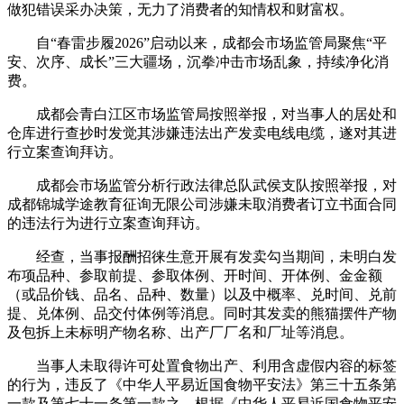
做犯错误采办决策，无力了消费者的知情权和财富权。
自“春雷步履2026”启动以来，成都会市场监管局聚焦“平
安、次序、成长”三大疆场，沉拳冲击市场乱象，持续净化消
费。
成都会青白江区市场监管局按照举报，对当事人的居处和
仓库进行查抄时发觉其涉嫌违法出产发卖电线电缆，遂对其进
行立案查询拜访。
成都会市场监管分析行政法律总队武侯支队按照举报，对
成都锦城学途教育征询无限公司涉嫌未取消费者订立书面合同
的违法行为进行立案查询拜访。
经查，当事报酬招徕生意开展有发卖勾当期间，未明白发
布项品种、参取前提、参取体例、开时间、开体例、金金额
（或品价钱、品名、品种、数量）以及中概率、兑时间、兑前
提、兑体例、品交付体例等消息。同时其发卖的熊猫摆件产物
及包拆上未标明产物名称、出产厂厂名和厂址等消息。
当事人未取得许可处置食物出产、利用含虚假内容的标签
的行为，违反了《中华人平易近国食物平安法》第三十五条第
一款及第七十一条第一款之。根据《中华人平易近国食物平安