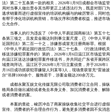
法》第二十五条第一款的相关，2026年1月9日成都会市场监管
局对当事人做出责令其当即更正上述违法行为，既是对部门为
逃求销量而进行虚假宣传的培训机构赐与的峻厉警示，同时也
有帮于净化培训机构营销，市场次序和消费者权益，推进市场
公允合作。
当事人的行为违反了《中华人平易近国商标法》第五十七
条第三项之，且发卖金额达到刑事立案尺度，已《中华人平易
近国刑法》第二百一十之，涉嫌形成冒充注册商标罪。根据
《中华人平易近国行政惩罚法》第二十七条、《行政法律机关
移送涉嫌犯罪案件的》第的，2026年1月6日温江区市场监管局
向温江区送达涉嫌犯罪案件移送书，并共同赴广东省开展跨区
域查询拜访。温江区于2026年1月7日立案侦查，并于2026年1
月16日成功抓获犯罪嫌疑人刘某等3人，现场查获冒充“雷迪波
尔”吊牌1000余个、服饰若干，涉案金额达200余万元。
成都永聚互娱文化传媒无限公司取消费者订立合同，操纵
格局条目做出减轻或者免去本身义务、加沉消费者义务、解除
或者消费者的案。
本案的查处，峻厉冲击了商家操纵收集社交平台进行虚假
宣传、消费者的不合理合作行为，避免更多消费者因不实消息