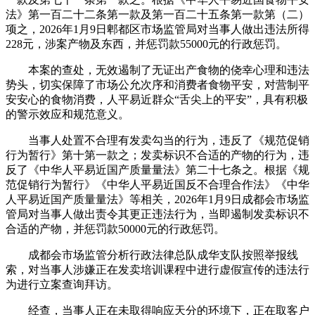
法》第一百二十二条第一款及第一百二十五条第一款第（二）
项之，2026年1月9日郫都区市场监管局对当事人做出违法所得
228元，涉案产物及东西，并惩罚款55000元的行政惩罚。
本案的查处，无效遏制了无证出产食物的侥幸心理和违法
势头，切实保障了市场公允次序和消费者食物平安，对营制平
安安心的食物消费，人平易近群众“舌尖上的平安”，具有积极
的警示效应和规范意义。
当事人处置不合理有发卖勾当的行为，违反了《规范促销
行为暂行》第十第一款之；发卖标识不合适的产物的行为，违
反了《中华人平易近国产质量量法》第二十七条之。根据《规
范促销行为暂行》《中华人平易近国反不合理合作法》《中华
人平易近国产质量量法》等相关，2026年1月9日成都会市场监
管局对当事人做出责令其更正违法行为，当即遏制发卖标识不
合适的产物，并惩罚款50000元的行政惩罚。
成都会市场监管分析行政法律总队成华支队按照举报线
索，对当事人涉嫌正在发卖培训课程中进行虚假宣传的违法行
为进行立案查询拜访。
经查，当事人正在未取得响应天分的环境下，正在取客户