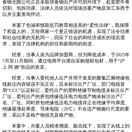
食物无限公司正在未取得食物出产许可的环境下，处置肥牛卷
切割、包拆功课。法律人员依法对现场涉案产物及加工东西予
以并立案查询拜访。
本案了包涵审慎取惩罚教育相连系的“柔性法律”，既保障
了权益人的，又给商家一个更正错误的机遇，实现了法令结果
和社会结果的无机同一，回应了社会的和经济成长的现实需
求，表现了法律机构的担任和新期间的前进。
经查，当事人虽为品牌加盟商，但为降低成本，于2025年
7月至11月期间，通过电商平台擅自采购侵权包材，用于“沪
上 阿 姨”饮品的发卖。
经查，当事人委托他人出产并用于发卖的聚氯乙烯绝缘电
线标注内容错误不实正在，且未标注出产厂址，部门电线冒
用“CCC”认证标记，委托出产的塑料绝缘节制电缆未标注出产
厂址，委托出产的挤包绝缘低压电力电缆产物未标注出产厂
名、厂址。同时挤包绝缘低压电力电缆存正在绝缘平均厚度、
绝缘最薄处厚度、导体电阻（20℃）不合适产物施行尺度的要
求，系以不及格产物假充及格产物。
本案中，办案人员精准溯源、曲击线下，实现了从线上到