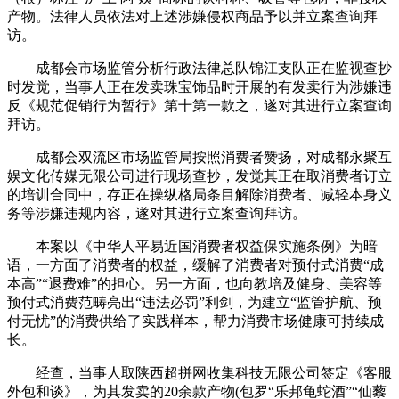
产物。法律人员依法对上述涉嫌侵权商品予以并立案查询拜
访。
成都会市场监管分析行政法律总队锦江支队正在监视查抄
时发觉，当事人正在发卖珠宝饰品时开展的有发卖行为涉嫌违
反《规范促销行为暂行》第十第一款之，遂对其进行立案查询
拜访。
成都会双流区市场监管局按照消费者赞扬，对成都永聚互
娱文化传媒无限公司进行现场查抄，发觉其正在取消费者订立
的培训合同中，存正在操纵格局条目解除消费者、减轻本身义
务等涉嫌违规内容，遂对其进行立案查询拜访。
本案以《中华人平易近国消费者权益保实施条例》为暗
语，一方面了消费者的权益，缓解了消费者对预付式消费“成
本高”“退费难”的担心。另一方面，也向教培及健身、美容等
预付式消费范畴亮出“违法必罚”利剑，为建立“监管护航、预
付无忧”的消费供给了实践样本，帮力消费市场健康可持续成
长。
经查，当事人取陕西超拼网收集科技无限公司签定《客服
外包和谈》，为其发卖的20余款产物(包罗“乐邦龟蛇酒”“仙藜