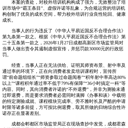
本案的查处，对校外培训机构构成了强力，无效整治了培
训市场中“霸王条目”、虚假许诺等乱象，为合规运营的培训机
构创制了优良的成长空间，帮力校外培训行业良性轮回、健康
成长。
当事人的行为违反了《中华人平易近国反不合理合作法》
第九条第一款之。根据《中华人平易近国反不合理合作法》第
二十五条第一款之，2026年1月27日成都高新区市场监管局对
当事人做出责令其遏制虚假宣传，并惩罚款30000元的行政惩
罚。
经查，当事人正在无法供给、证明其师资布景、射中率及
通过率的环境下，正在向消费者发卖培训课程时，宣传所
谓“前命题组组长”“师资参取过命题阅卷”“积年射中率高达80%
以上”“课程积年通过率不低于79%有保障”“36小时搞定一科”等
内容。同时，其向消费者许诺的“不外退费”，并非为测验未通
过即退费，而是要求消费者必需同时满脚《办事和谈》中载明
的特定测验成就、课程模块完成率、旁不雅时长及严酷的申请
时限等诸多前提，方可按比例退费，取其所做的归纳综合性许
诺存正在显著差别。
成都会郫都区市场监管局正在现场查抄中发觉，成都君森