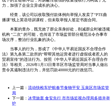
线下的全链条冲击，对荫蔽性较强的收集侵权行为构成了无
力，加强了企业立异成长的决心。
经查，该公司以收取预付款体例向举报人发卖了“PTE曲
播课”线上英语培训课程，但未取举报人签定书面合同。
本案的查办，既无效了群众亲身好处，削减群众时被违规
机构 “二次” 的可能，也传送了市场监管部分规范法令办事市
场次序，整治行业乱象的决心。
当事人的行为，形成了《中华人平易近国反不合理合作
法》第九条第二款所的“帮帮其他运营者进行虚假或者惹人的
贸易宣传”的违法行为。按照《中华人平易近国反不合理合作
法》等相关，2026年1月13日青羊区市场监管局对当事人做出
责令其遏制违法行为，并惩罚款40000元的行政惩罚。
上一篇：
流动快检车护航春节食物平安 玉泉区市场监管
局
下一篇：
冰雪旅逛 食安先行 市市场监视办理局多措并举
护