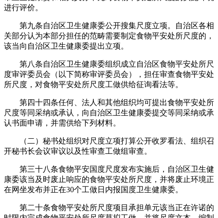
进行评价。
第九条自治区卫生健康委公开搜集尺度立项。自治区各相
关部分认为本部分担任的范畴需要制定食物平安处所尺度的，
该当向自治区卫生健康委提出立项。
第八条自治区卫生健康委组织成立自治区食物平安处所尺
度审评委员会（以下简称审评委员会），担任审查食物平安处
所尺度，对食物平安处所尺度工做供给征询看法等。
第四十四条任何、法人和其他组织均可提出食物平安处所
尺度等同采纳或承认，向自治区卫生健康委提交等同采纳或承
认书面申请，并需供给下列材料。
（二）秘书处组织对尺度立项打算公开收罗看法、组织召
开秘书长会议审议以及性审查工做组审查。
第三十八条食物平安国度尺度发布实施后，自治区卫生健
康委该当及时废止响应的食物平安处所尺度，并将废止环境正
在网坐发布并正在30个工做日内报国度卫生健康委。
第二十条食物平安处所尺度项目承担单元该当正在许诺的
时限内完成食物平安处所尺度草拟工做，并将尺度文本、编制