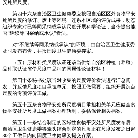
安处所尺度。
第四十六条自治区卫生健康委应按照自治区区外食物平安
处所尺度的修订、废止等环境，连系本区域的评价成果，动态
组织专家对已等同采纳或承认尺度开展科学论证，当令提出能
否“继续等同采纳或承认”看法。
对“不继续等同采纳或承认”的环境，由自治区卫生健康委
及时发布布告，并报国度卫生健康委存案。
（五）原材料类尺度认证还该当供给自治区种植（养殖）
品种取认证省份尺度中品种的同属性论证材料！
第四十条秘书处该当对收集的尺度评价看法进行汇总阐
发，并反馈尺度项目承担单元。按照工做需要，组织开展沉点
尺度的专项评价工做。
第五十五条食物平安处所尺度项目承担相关单元应健全食
物平安处所尺度工做档案办理轨制，妥帖保管相关档案。
第五十一条结合制定的区域性食物平安处所尺度发布后，
自治区卫生健康委将牵头结合制定的尺度正在尺度发布之日起
30个工做日内向国度卫生健康委提交存案。