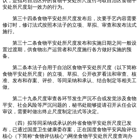
认，是指对自治区外的食物平安处所尺度付与取自治区食物平
安处所尺度划一效力的行为。
第三十四条食物平安处所尺度发布后，次要手艺内容需要
修订时，修订法式按照本法子的立项、草拟、审查和发布法式
施行。
第三十二条食物平安处所尺度发布和实施日期之间一般设
置过渡期，供食物出产运营者和尺度施行各方做好实施的预
备。
第二条本法子合用于自治区食物平安处所尺度（以下简称
食物平安处所尺度）的立项、草拟、公开收罗看法和审查、核
准、发布和存案、评价、等同采纳和承认、结合制定等相关工
做。
第二十九条尺度审查各环节发生严沉不合或发觉涉及食物
平安、社会风险等严沉问题的，秘书处能够提请召开从任会议
审议，需要时做出终止尺度制定法式等决定。
（四）拟等同采纳或承认的外省食物平安处所尺度已发
布，已通过国度卫生健康委存案，正在国度食物平安风险评估
核心（下简称“食物评估核心”)网坐食物平安处所尺度查询办