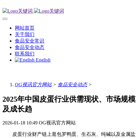
网站首页
关于我们
食品安全常识
食品安全动态
联系我们
English
OG视讯官方网站
>
食品安全动态
>
2025年中国皮蛋行业供需现状、市场规模
及成长趋
2026-01-18 10:49
OG视讯官方网站
皮蛋行业财产链上逛包罗鸭蛋、生石灰、纯碱以及金属盐