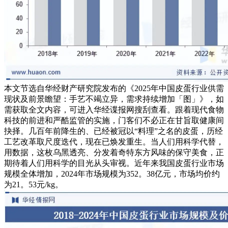
本文节选自华经财产研究院发布的《2025年中国皮蛋行业供需
现状及前景瞻望：手艺不竭立异，需求持续增加「图」》，如
需获取全文内容，可进入华经谍报网搜刮查看。跟着现代食物
科技的前进和严酷监管的实施，门客们不必正在甘旨取健康间
抉择。几百年前降生的、已经被冠以“料理”之名的皮蛋，历经
工艺改革取尺度迭代，现在已焕发重生。当人们用科学代替，
用数据，这枚乌黑透亮、分发着奇特东方风味的保守美食，正
期待着人们用科学的目光从头审视。近年来我国皮蛋行业市场
规模全体增加，2024年市场规模为352。38亿元，市场均价约
为21。53元/kg。