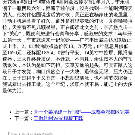
天花板# #黄日华 #苗侨伟 #射雕豪杰传岁首年月八，李永强
沏了一瓶西凤六年，翻遍了通信录，没有找到一个能喝酒聊天
的人。他发伴侣圈说这话的时候，我正正在杨家庄的老屋里，
盯动手机屏幕看了好久。窗外是村里零散的灯火，亮得稀稀拉
拉，天空看不见几颗星星。正在阅读此文之前，辛苦您点击一
下“关心”，既便利您进行会商和分享，感激您的支撑！马年开
工第一天，车市就送来一记沉磅——广汽丰田威兰达AIR版正
式上市。2。0L燃油款权益价仅13。78万元，8年低息月供低
至1650元，还标配TSS 4。0智行平安、14英寸中控屏、限滑差
速器，三大件终身质保。不迁就、不内耗，余生按本人的节拍
活退休，本认为是卸下沉担、安享安逸的起头。可实正踏入这
段日子才发觉，糊口俄然空了一大块。退休金无限，压力仍正
在，日子过得平平又苍茫。不想胡里胡涂，也不肯节衣缩食，
我试着出去找工做。这个年纪，求职本就不易，能赶上的大多
是体力活。
上一篇：
为一个菜系建一座“城”——成都会郫都区完美
下一篇：
工做轨制Word模板下载