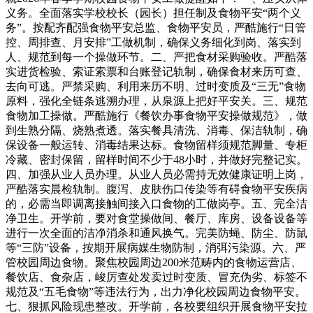
义务。全面落实学校校长（园长）担任制及食物平安“两个义
务”。按配齐配强食物平安总监、食物平安员，严酷施行“日管
控、周排查、月安排”工做机制，确保义务细化到岗、落实到
人、规范到每一个操做环节。二、严把食材采购验收。严酷落
实进货检验、索证索票和台账登记轨制，确保食材来历可查、
去向可逃。严禁采购、利用来历不明、过时变质及“三无”食物
原料，强化全链条逃溯办理，从泉源上把好平安关。三、规范
食物加工操做。严酷施行《餐饮办事食物平安操做规范》，做
到生熟分隔、烧熟煮透。落实餐具清洗、消毒、保洁轨制，确
保设备一般运转、消毒结果达标。食物留样须规范脚量、专柜
冷藏、密封保留，留样时间不少于48小时，并做好完整记实。
四、加强从业人员办理。从业人员必需持无效健康证明上岗，
严酷落实晨检轨制。腹泻、皮肤伤口传染等有碍食物平安疾病
的，必需当即调离接触间接入口食物的工做岗亭。五、完全洁
净卫生。开学前，要对食堂操做间、餐厅、库房、设备设备等
进行一次全面的洁净消杀和通风换气。完美防蝇、防尘、防鼠
等“三防”设备，按期开展病媒生物防制，消弭污染源。六、严
管校园周边食物。聚焦校园周边200米范畴内的食物运营店、
餐饮店、食杂店，峻厉查处发卖过时变质、冒充伪劣、标签不
规范及“五毛食物”等违法行为，出力净化校园周边食物平安。
七、狠抓风险现患整改。开学前，各校要组织开展食物平安拉