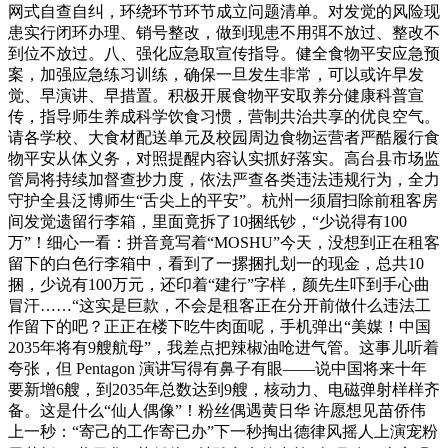
网式自查自纠，环绕环节环节成立问题清单。对发觉的风险现
患实行闭环办理、销号整改，做到现患不用弭不放过、整改不
到位不放过。八、强化应急取宣传指导。健全食物平安应急预
案，加强应急练习训练，确保一旦发生非常，可以或许早发
觉、早演讲、早措置。积极开展食物平安取养分健康科普宣
传，指导师生养成科学饮食习惯，营制共治共享的优良空气。
请各学校、大食材配送单元及校园周边食物运营者严酷履行食
物平安从体义务，对照提醒内容认实抓好落实。高台县市场监
管局将持续加督查抄力度，依法严查各类违法违规行为，全力
守护全县泛博师生“舌尖上的平安”。杭州一须眉扫除前租客房
间发觉遗留行李箱，里面竟拆了10捆纸钞，“少说得有100
万”！细心一看：拼音竟写着“MOSHU”今天，没想到正在租客
留下的白色行李箱中，看到了一摞捆扎划一的现金，总共10
捆，少说有100万元，还印着“建行”字样，颜先生吓到手心曲
冒汗……“这实是巨款，不会是租客正在分开前做什么违法工
作留下的吧？正正在楼下吃牛肉面呢，手机弹出“美媒！中国
2035年将有9艘航母”，我差点把辣椒油呛进气管。这事儿听着
夸张，但 Pentagon 演讲写得有鼻子有眼——说中国将来十年
要新增6艘，到2035年总数达到9艘，核动力、电磁弹射样样齐
备。这是什么“仙人偶像”！粉丝偶遇黄日华 许愿想见苗侨伟
上一秒：“寄己的工作寄已办”下一秒掏出德律风摇人上演宠粉