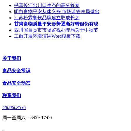
书写长江出川口生态的高分答卷
明白食物平安从体义务 市场监管总局做出
江苏松霖餐饮品牌建立取成长之
甘肃食物质量平安形势逐渐好转但仍有现
四川省自贡市市场监视办理局关于中秋节
工做开展环境演讲Word模板下载
关于我们
食品安全常识
食品安全动态
联系我们
4000603536
周一至周六：8:00~17:00