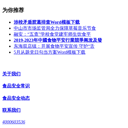
为你推荐
涉校矛盾胶葛排查Word模板下载
中山市市场监管局全力保障草莓音乐节食
融安：“五查”学校食堂建牢师生饮食平
2019-2023年中國食物平安行業競爭阐发及發
东海双店镇：开展食物平安宣传 守护“舌
5月从题党日勾当方案Word模板下载
关于我们
食品安全常识
食品安全动态
联系我们
4000603536