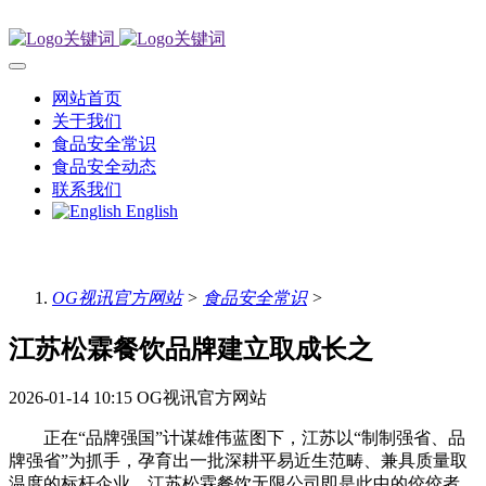
网站首页
关于我们
食品安全常识
食品安全动态
联系我们
English
OG视讯官方网站
>
食品安全常识
>
江苏松霖餐饮品牌建立取成长之
2026-01-14 10:15
OG视讯官方网站
正在“品牌强国”计谋雄伟蓝图下，江苏以“制制强省、品
牌强省”为抓手，孕育出一批深耕平易近生范畴、兼具质量取
温度的标杆企业。江苏松霖餐饮无限公司即是此中的佼佼者