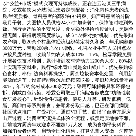
以“公益+市场”模式实现可持续成长。正在连云港某三甲病
院，松霖餐饮为分歧病症患者定制配餐：消化内科患者的流
质/半流质餐、骨科患者的高卵白补钙餐、妇产科患者的分阶
段月子餐。为医护人员供给24小时“加班餐”，保障随时吃到热
饭。施行更严酷的平安尺度，食材额外供给检疫证明，烹调全
程无菌，获得病院高度承认。成立“农餐对接”机制，优先采购
农产物，取20余个村集体经济组织签定持久和谈，年采购额超
3000万元，带动200余户农户增收。礼聘农业手艺人员指点农
户按尺度种植，收购节约农人成本10%—15%。松霖学院免费
开展餐饮技术培训，累计培训农村劳动力1200余人次，80%以
上实现不变就业。践行“绿水青山就是金山银山”，优先采购绿
色食材，奉行“边角料再操纵”，厨余垃圾资本化处置；利用新
能源配送车，设置智能称沉系统按需取餐，餐厨垃圾减量率超
30%，年节约食材成本200余万元；采用可降解餐具和环保包
拆，削减白色污染。松霖公司取三甲病院合做成立“功能性餐
食研发核心”，针对慢性病患者、健身人群等，研发低糖、低
脂、高卵白等系列餐食，兼顾养分取口感，已正在部门病院、
社区试点推广，广受好评。通过VR手艺、曲播平台地方厨房
出产过程，消费者可沉浸式体验全流程，或预定实地参不雅。
目前地方厨房年欢迎参不雅超1万人次，成为食物平安科育，
加强消费者信赖。启动全国化结构，打算先辈入安徽、河南等