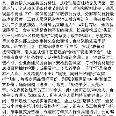
具、容器按六大品类区分标注，从物理层面杜绝交叉污染。烹
调环节，全从动烹调锅精准节制温度、时间和配料比例，油温
误差不跨越±2℃，确保餐品口胃取养分分歧。分卸车间施行最
高净化尺度，工做人员经风淋室消毒后方可进入，热链餐品分
拆后二次微波加热，冷链餐品立即送入0—4℃暂存区，全方位
保障平安。食材安满是食物平安的泉源。松霖餐饮成立“头部
供应商+曲采+区块链逃溯”采购系统，取中粮集团、苏垦农发
等20余家头部企业签定持久合做和谈，食材采购笼盖率超
85%；正在连云港、盐城等地成立5个曲采，实现“农餐对
接”零距离。引入区块链手艺搭建的“食物平安逃溯平台”，让
消费者食材全链条数据，从种植养殖到烹调上桌，消息及时上
链不成。企业自建尺度食物平安检测尝试室，每日对食材进行
28项目标抽样检测，成果及时上传监管平台，苦守“不及格食
材不入库、不及格餐品不出厂”底线。同时严酷施行“双留
样”轨制，每餐次菜品留样两份，别离冷藏保留48小时和第三
方备份，确保问题可逃溯、可逃责。“食物平安，人是环
节。”松霖餐饮现有员工2300余人，此中厨师团队500余人、食
物平安办理人员300余人，所有从业人员均持无效健康证明上
岗，每日晨检工做切实落实到位。企业成立“培训系统”：新员
工72小时集中培训查核及格方可上岗，正在人员工每月学问培
训、每季度实操查核，办理层每年加入行业高端培训。公司编