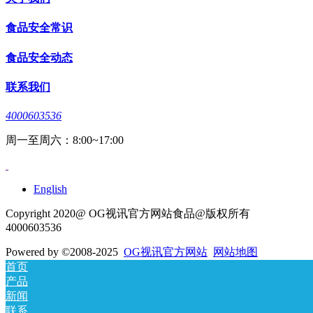
食品安全常识
食品安全动态
联系我们
4000603536
周一至周六：8:00~17:00
English
Copyright 2020@ OG视讯官方网站食品@版权所有
4000603536
Powered by
©2008-2025
OG视讯官方网站
网站地图
首页
产品
新闻
联系