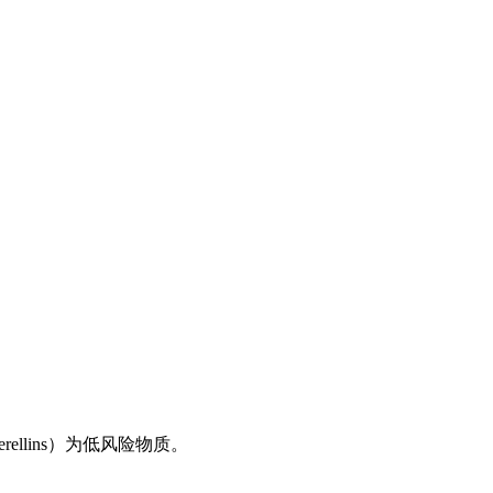
ellins）为低风险物质。