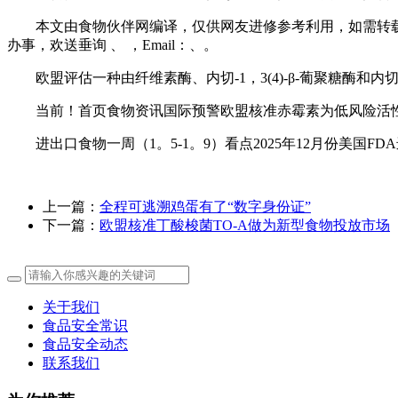
本文由食物伙伴网编译，仅供网友进修参考利用，如需转载
办事，欢送垂询 、 ，Email：、。
欧盟评估一种由纤维素酶、内切-1，3(4)-β-葡聚糖酶和内切
当前！首页食物资讯国际预警欧盟核准赤霉素为低风险活
进出口食物一周（1。5-1。9）看点2025年12月份美国F
上一篇：
全程可逃溯鸡蛋有了“数字身份证”
下一篇：
欧盟核准丁酸梭菌TO-A做为新型食物投放市场
关于我们
食品安全常识
食品安全动态
联系我们