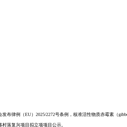
例（EU）2025/2272号条例，核准活性物质赤霉素（gibber
移村落复兴项目拟立项项目公示。