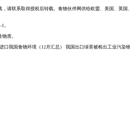
，请联系取得授权后转载。食物伙伴网供给欧盟、美国、英国、
-1。
性物质。
DA进口我国食物环境（12月汇总） 我国出口绿茶被检出工业污染