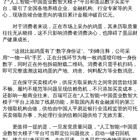
了“人工智能+中国蛋业数智大模子”平台和蛋品数字买卖平
台，吸引了全国各地养殖企业、金融机构、行业专家等的关
心，现场告竣合做意向的项目累计金额冲破百亿元。
对于消费者来说，正在市场上采办的鸡蛋，其来历取质量
往往无从晓得，这不只影响消费者消费决心，也障碍了蛋品财
产健康成长。
“这就比如鸡蛋有了‘数字身份证’。”刘峰注释，公司采
用“一物一码”手艺，正在分拣环节为每一枚鸡蛋喷印独一身份
数字，同时正在外包拆箱附载二维码。消费者只需手机扫码，
即可完整逃溯这箱鸡蛋的产地、鸡舍、饲料配方等全数消息。
正在保守买卖模式中，供应方取采购方之间常因货款结算
不畅、履约不规范等问题呈现信赖危机，不只添加买卖成本，
还影响一般商业往来。百瑞可正在“人工智能+中国蛋业数智大
模子”平台上添加了线易功能，并取国内具有金融派司的第三
方领取机构合做，供给由中国人平易近银行全流程监管的可托
买卖领取办事，为处理行业的信赖问题供给了无效方案。
更值得一提的是，一旦发觉质量问题，“人工智能+中国蛋
业数智大模子”平台可当即定位问题批次，启动一键召回机
制，建立起“来历可查、去向可逃、义务可究”的食物平安信赖