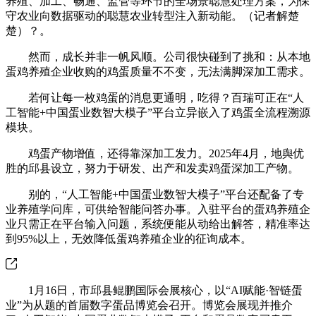
养殖、加工、畅通、监管等环节的全场景聪慧处理方案，为保
守农业向数据驱动的聪慧农业转型注入新动能。（记者解楚
楚）？。
然而，成长并非一帆风顺。公司很快碰到了挑和：从本地
蛋鸡养殖企业收购的鸡蛋质量不不变，无法满脚深加工需求。
若何让每一枚鸡蛋的消息更通明，吃得？百瑞可正在“人
工智能+中国蛋业数智大模子”平台立异嵌入了鸡蛋全流程溯源
模块。
鸡蛋产物增值，还得靠深加工发力。2025年4月，地舆优
胜的邱县设立，努力于研发、出产和发卖鸡蛋深加工产物。
别的，“人工智能+中国蛋业数智大模子”平台还配备了专
业养殖学问库，可供给智能问答办事。入驻平台的蛋鸡养殖企
业只需正在平台输入问题，系统便能从动给出解答，精准率达
到95%以上，无效降低蛋鸡养殖企业的征询成本。
1月16日，市邱县鲲鹏国际会展核心，以“AI赋能·智链蛋
业”为从题的首届数字蛋品博览会召开。博览会展现并推介