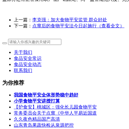
上一篇：
李克强：加大食物平安监管 群众好处
下一篇：
点窜后的食物平安法今日起施行（查看全文）
关于我们
食品安全常识
食品安全动态
联系我们
为你推荐
我国食物平安全体形势稳中趋好
小学食物平安讲授打算
【护食安】桃城区：强化长儿园食物平安
常务委员会关于点窜《中华人平易近国道
久久夜色精品国产高清
山东青岛果蔬快检从泉源把控