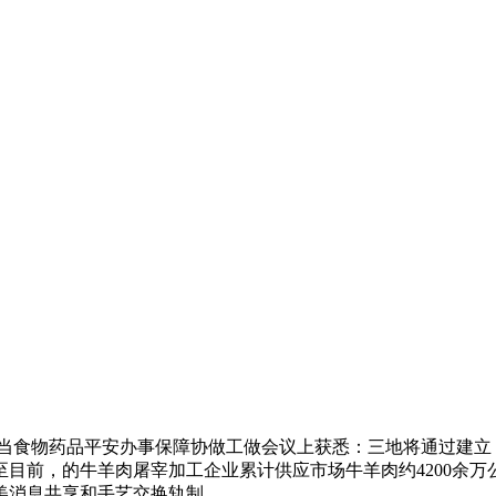
勾当食物药品平安办事保障协做工做会议上获悉：三地将通过建立
目前，的牛羊肉屠宰加工企业累计供应市场牛羊肉约4200余万
美消息共享和手艺交换轨制。