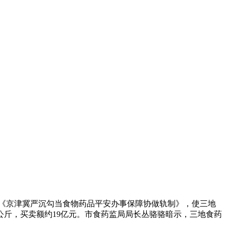
《京津冀严沉勾当食物药品平安办事保障协做轨制》，使三地
公斤，买卖额约19亿元。市食药监局局长丛骆骆暗示，三地食药