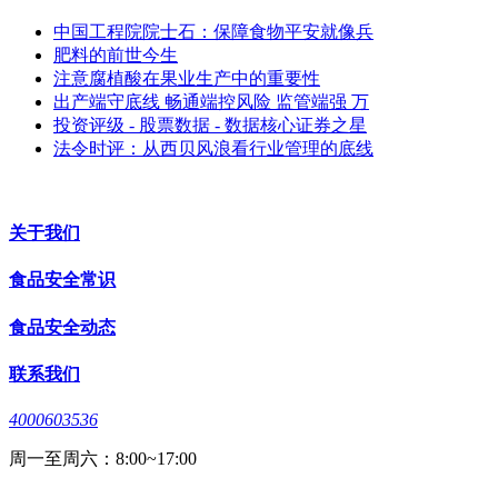
中国工程院院士石：保障食物平安就像兵
肥料的前世今生
注意腐植酸在果业生产中的重要性
出产端守底线 畅通端控风险 监管端强 万
投资评级 - 股票数据 - 数据核心证券之星
法令时评：从西贝风浪看行业管理的底线
关于我们
食品安全常识
食品安全动态
联系我们
4000603536
周一至周六：8:00~17:00