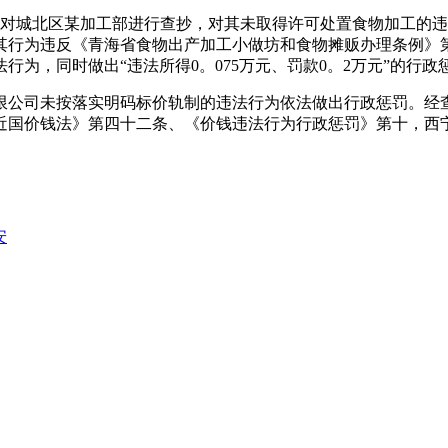
，对城北区某加工部进行查抄，对其未取得许可处置食物加工的
其行为违反《青海省食物出产加工小做坊和食物摊贩办理条例》
为，同时做出“违法所得0。075万元、罚款0。2万元”的行政
无限公司未按落实明码标价轨制的违法行为依法做出行政惩罚。经
近国价钱法》第四十二条、《价钱违法行为行政惩罚》第十，西
安