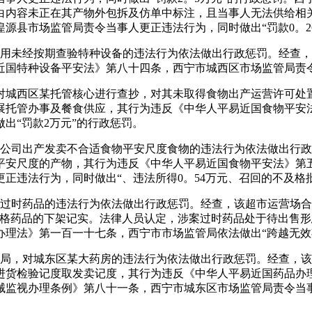
白内容未正在其产物外包拆及仿单中标注，且当事人无法供给相
源县市场监管局责令当事人更正违法行为，同时做出“罚款0。2
利用未经按期查验特种设备的违法行为依法做出行政惩罚。经查
国特种设备平安法》第八十四条，西宁市城西区市场监管局责令
，对城西区某托管核心进行查抄，对其未取得食物出产运营许可处
展托管办事及餐食供应，其行为违反《中华人平易近国食物平安
出“罚款2万元”的行政惩罚。
限公司出产发卖不合适食物平安尺度食物的违法行为依法做出行
平安尺度的产物，其行为违反《中华人平易近国食物平安法》第
正违法行为，同时做出“、违法所得0。54万元、召回的不及格批
卖过时药品的违法行为依法做出行政惩罚。经查，该超市运营场
及格药品的下架记实。法律人员认定，涉案过时药品处于待出售
理法》第一百一十七条，西宁市市场监管局依法做出“跨越无效
康局，对城东区某大药房的违法行为依法做出行政惩罚。经查，
进货检验记度取发卖记度，其行为违反《中华人平易近国药品办
监视办理条例》第八十一条，西宁市城东区市场监管局责令当事