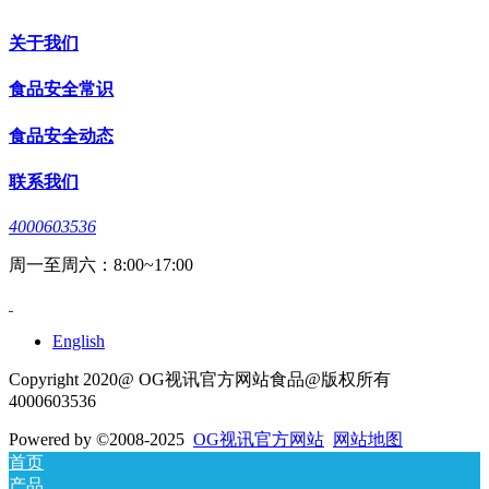
关于我们
食品安全常识
食品安全动态
联系我们
4000603536
周一至周六：8:00~17:00
English
Copyright 2020@ OG视讯官方网站食品@版权所有
4000603536
Powered by
©2008-2025
OG视讯官方网站
网站地图
首页
产品