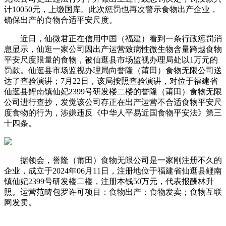
计10050元，上缴国库。此次惩罚也再次警示食物出产企业，
确保出产的食物合适平安尺度。
近日，仙微君正在信用中国（福建）看到一条行政惩罚消
息显示，仙逛一家公司因出产运营致病性微生物含量跨越食物
平安尺度限量的食物，被仙逛县市场监视办理局处以1万元的
罚款。仙逛县市场监视办理局向誉隆（莆田）食物无限公司送
达了查验演讲；7月22日，该局按照查验演讲，对位于福建省
仙逛县鲤南镇仙妃2399号研发楼二楼的誉隆（莆田）食物无限
公司进行查抄，发觉该公司存正在出产运营不合适食物平安尺
度食物的行为，涉嫌违反《中华人平易近国食物平安法》第三
十四条。
据领会，誉隆（莆田）食物无限公司是一家刚注册不久的
企业，成立于2024年06月11日，注册地位于福建省仙逛县鲤南
镇仙妃2399号研发楼二楼，注册本钱50万元，代表报酬林升
照。运营范畴包罗许可项目：食物出产；食物发卖；食物互联
网发卖。