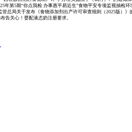
2025年第5期“你点我检 办事惠平易近生”食物平安专项监视
总局关于发布《食物添加剂出产许可审查细则（2025版）》的通知
的布告关心！婴配液态奶注册要求。
人