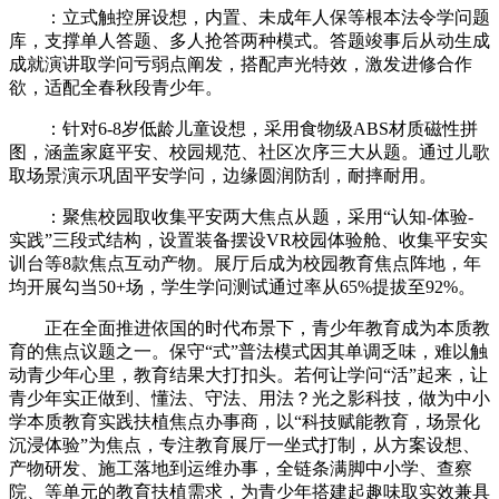
：立式触控屏设想，内置、未成年人保等根本法令学问题
库，支撑单人答题、多人抢答两种模式。答题竣事后从动生成
成就演讲取学问亏弱点阐发，搭配声光特效，激发进修合作
欲，适配全春秋段青少年。
：针对6-8岁低龄儿童设想，采用食物级ABS材质磁性拼
图，涵盖家庭平安、校园规范、社区次序三大从题。通过儿歌
取场景演示巩固平安学问，边缘圆润防刮，耐摔耐用。
：聚焦校园取收集平安两大焦点从题，采用“认知-体验-
实践”三段式结构，设置装备摆设VR校园体验舱、收集平安实
训台等8款焦点互动产物。展厅后成为校园教育焦点阵地，年
均开展勾当50+场，学生学问测试通过率从65%提拔至92%。
正在全面推进依国的时代布景下，青少年教育成为本质教
育的焦点议题之一。保守“式”普法模式因其单调乏味，难以触
动青少年心里，教育结果大打扣头。若何让学问“活”起来，让
青少年实正做到、懂法、守法、用法？光之影科技，做为中小
学本质教育实践扶植焦点办事商，以“科技赋能教育，场景化
沉浸体验”为焦点，专注教育展厅一坐式打制，从方案设想、
产物研发、施工落地到运维办事，全链条满脚中小学、查察
院、等单元的教育扶植需求，为青少年搭建起趣味取实效兼具