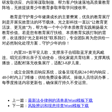
研发取供应、内容筹谋取制做、帮力客户快速落地高质量教育
阵地，无效提拔青少年教育参取率取学问接收率。
教育是守护青少年健康成长的主要樊篱，优良的教育展厅
则是开展实效普法的环节载体。光之影科技一直以“让教育更
活泼、更无效”为，帮力每一个中小学本质教育实践阐扬最大
教育价值。若是您有教育展厅扶植、本质教育实践打制的需
求，欢送搜刮“光之影科技”联系我们，专业团队将为您供给一
对必然制化处理方案，守护少年的你！
：内置20+首平安儿歌，支撑亲子合唱取蓝牙麦克风毗
连。唱完后弹出亲子互动使命，强化家庭共育结果，支撑离线
播放，适配村落无收集展厅，适配3-8岁儿童。
：成立全国售后响应系统，设备呈现毛病24小时内响应，
48小时内上门维修；供给免费设备调试、操做人员培训办事，
每季度推送内容更新包，确保展厅持久不变运营。
上一篇：
最新法令律例的清单表Word模板下载
下一篇：
风险辨识和现患排查Word模板下载