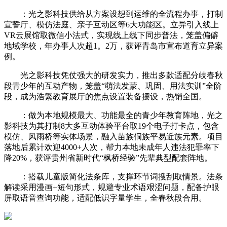
：光之影科技供给从方案设想到运维的全流程办事，打制
宣誓厅、模仿法庭、亲子互动区等6大功能区。立异引入线上
VR云展馆取微信小法式，实现线上线下同步普法，笼盖偏僻
地域学校，年办事人次超1。2万，获评青岛市宣布道育立异案
例。
光之影科技凭仗强大的研发实力，推出多款适配分歧春秋
段青少年的互动产物，笼盖“萌法发蒙、巩固、用法实训”全阶
段，成为浩繁教育展厅的焦点设置装备摆设，热销全国。
：做为本地规模最大、功能最全的青少年教育阵地，光之
影科技为其打制8大多互动体验平台取19个电子打卡点，包含
模仿、风雨桥等实体场景，融入苗族侗族平易近族元素。项目
落地后累计欢迎4000+人次，帮力本地未成年人违法犯罪率下
降20%，获评贵州省新时代“枫桥经验”先辈典型配套阵地。
：搭载儿童版简化法条库，支撑环节词搜刮取情景。法条
解读采用漫画+短句形式，规避专业术语艰涩问题，配备护眼
屏取语音查询功能，适配低识字量学生，全春秋段合用。