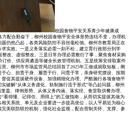
校园食物平安关系青少年健康成
各方配合勤奋下，柳州校园食物平安全体形势连结不变，办理机
问题仍然凸起，各类风险防控不容丝毫松弛。柳州市教育局正在
务求实效。一是义务落实必需一刻不松，建立育行政部分到学
面整改、虚假整改。三是日常办理必需敷衍了事，聚焦食材采购
价订价、供应商遴选等健全长效管理机制。五是统筹安排取案件
营。柳州市市场监管局总结回首了2025年工做成就取短板，阐
责于心、担责于身、履责于行、问责于常，亲身研究摆设、按期
，督促其提拔硬件设备、加强精细化办理、严酷施行各项食物平
实破解“从体义务虚化、轨制施行流于形式”等凸起问题，柳州
面笼盖、律例形势、从体义务内涵、落实径、食堂取供餐办理、
“看得懂、记得住、用得上”的工做指南，从而切实提拔其做为
市各相关系统、单元及企业要进一步提高坐位，以人平易近为核心
续完美联防联控机制，强化社会监视，配合营制关怀、支撑、参