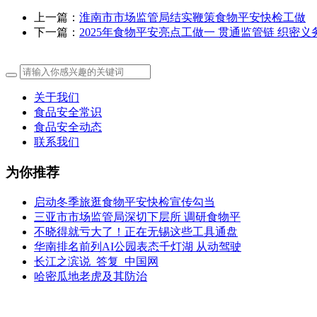
上一篇：
淮南市市场监管局结实鞭策食物平安快检工做
下一篇：
2025年食物平安亮点工做一 贯通监管链 织密义
关于我们
食品安全常识
食品安全动态
联系我们
为你推荐
启动冬季旅逛食物平安快检宣传勾当
三亚市市场监管局深切下层所 调研食物平
不晓得就亏大了！正在无锡这些工具通盘
华南排名前列AI公园表态千灯湖 从动驾驶
长江之滨说_答复_中国网
哈密瓜地老虎及其防治