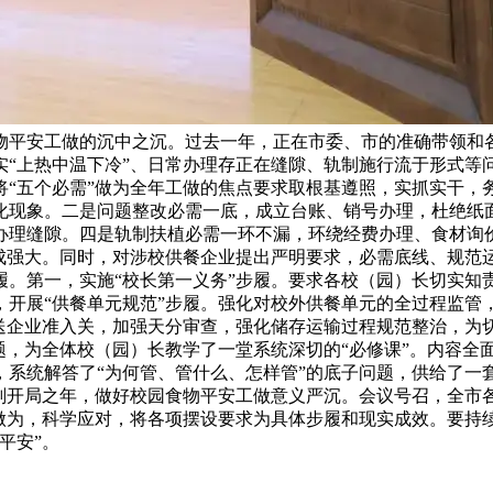
物平安工做的沉中之沉。过去一年，正在市委、市的准确带领和
实“上热中温下冷”、日常办理存正在缝隙、轨制施行流于形式等
将“五个必需”做为全年工做的焦点要求取根基遵照，实抓实干，
化现象。二是问题整改必需一底，成立台账、销号办理，杜绝纸
办理缝隙。四是轨制扶植必需一环不漏，环绕经费办理、食材询
成强大。同时，对涉校供餐企业提出严明要求，必需底线、规范运
履。第一，实施“校长第一义务”步履。要求各校（园）长切实知
，开展“供餐单元规范”步履。强化对校外供餐单元的全过程监管
送企业准入关，加强天分审查，强化储存运输过程规范整治，为切
题，为全体校（园）长教学了一堂系统深切的“必修课”。内容全
系统解答了“为何管、管什么、怎样管”的底子问题，供给了一套
”规划开局之年，做好校园食物平安工做意义严沉。会议号召，全
动做为，科学应对，将各项摆设要求为具体步履和现实成效。要持
平安”。