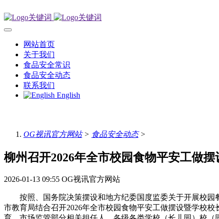
网站首页
关于我们
食品安全常识
食品安全动态
联系我们
English
OG视讯官方网站
>
食品安全动态
>
柳州召开2026年全市校园食物平安工做摆
2026-01-13 09:55
OG视讯官方网站
按照、国务院决策摆设和地方纪委国度监委关于开展校园餐管
市教育局结合召开2026年全市校园食物平安工做摆设暨学校
育、市场监管部分相关担任人，各级各类学校（长儿园）校（园