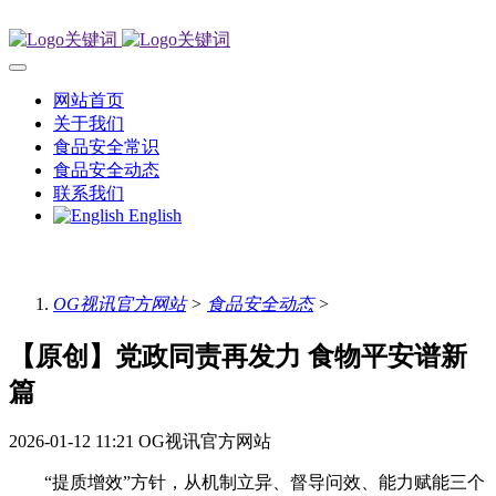
网站首页
关于我们
食品安全常识
食品安全动态
联系我们
English
OG视讯官方网站
>
食品安全动态
>
【原创】党政同责再发力 食物平安谱新
篇
2026-01-12 11:21
OG视讯官方网站
“提质增效”方针，从机制立异、督导问效、能力赋能三个