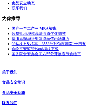
食品安全动态
联系我们
为你推荐
国产一产二产三 MBA智库
歌华% 地域超高清频道优化调整
华服嘉韶华折射菏泽颜值内涵魅力
98%以上及格率、8553分对劲度湖南“十四五
食物平安监管Word模板下载
国务院食安办会同六部分开展春节食物平
关于我们
食品安全常识
食品安全动态
联系我们