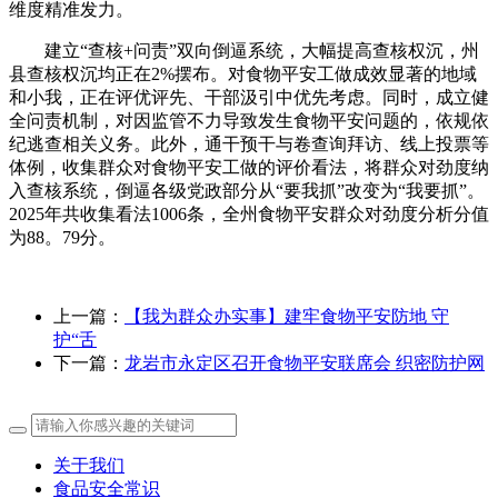
维度精准发力。
建立“查核+问责”双向倒逼系统，大幅提高查核权沉，州
县查核权沉均正在2%摆布。对食物平安工做成效显著的地域
和小我，正在评优评先、干部汲引中优先考虑。同时，成立健
全问责机制，对因监管不力导致发生食物平安问题的，依规依
纪逃查相关义务。此外，通干预干与卷查询拜访、线上投票等
体例，收集群众对食物平安工做的评价看法，将群众对劲度纳
入查核系统，倒逼各级党政部分从“要我抓”改变为“我要抓”。
2025年共收集看法1006条，全州食物平安群众对劲度分析分值
为88。79分。
上一篇：
【我为群众办实事】建牢食物平安防地 守
护“舌
下一篇：
龙岩市永定区召开食物平安联席会 织密防护网
关于我们
食品安全常识