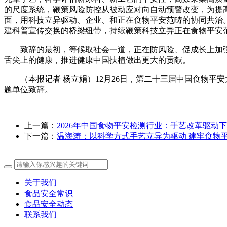
的尺度系统，鞭策风险防控从被动应对向自动预警改变，为提
面，用科技立异驱动、企业、和正在食物平安范畴的协同共治
建科普宣传交换的桥梁纽带，持续鞭策科技立异正在食物平安
致辞的最初，等候取社会一道，正在防风险、促成长上加强
舌尖上的健康，推进健康中国扶植做出更大的贡献。
（本报记者 杨立娟）12月26日，第二十三届中国食物平安
题单位致辞。
上一篇：
2026年中国食物平安检测行业：手艺改革驱动
下一篇：
温海涛：以科学方式手艺立异为驱动 建牢食物
关于我们
食品安全常识
食品安全动态
联系我们