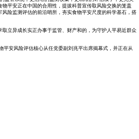
食物平安正在中国的合用性，提拔科普宣传取风险交换的笼盖
牢风险监测评估的前沿哨所，夯实食物平安尺度的科学基石，搭
取立异成长实正办事于监管、财产和的，为守护人平易近群众
食物平安风险评估核心从任党委副刘兆平出席揭幕式，并正在从