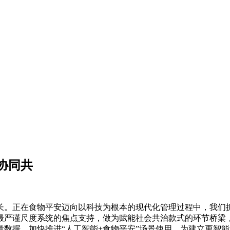
协同共
。正在食物平安迈向以科技为根本的现代化管理过程中，我们抓
最严谨尺度系统的焦点支持，做为赋能社会共治款式的环节桥梁
数据，加快推进“人工智能+食物平安”场景使用，为建立更智