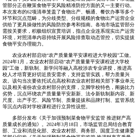
管部分正在鞭策食物平安风险精准防控方面的又一主要行动。
本次发布的62项清单笼盖了食物出产、畅通、餐饮办事等多个
环节和沉点范畴，为分歧类型、分歧规模的食物出产运营企业
供给了更具操做性的风险防控参考和指南。各地市场监管部分
需按关要求，积极组织宣贯培训，指点企业连系现实出产运营
环境，对照清单内容持续开展风险排查取动态管控，切实提拔
食物平安办理能力。
农业农村部启动“农产质量量平安课程进大学校园”工做。
2024年1月，农业农村部启动“农产质量量平安课程进大学校
园”工做，新轨制、新学问等融入高校涉农专业讲授，推进高
校人才培育更好切近质安需求，支持监管实践，帮力质量兴
农。该勾当次要依托试点高校和农业农村部相关部下事业单元
以及相关省份农业农村部分的支撑，立脚学校特色，阐扬比力
劣势，沉点环绕农产质量量平安新新、法令新轨制新内容、新
尺度、出产手艺、风险节制、质量提拔和品牌打制、监管系统
等沉点内容对学校课程进行立异性设想。
多部分发布《关于加强预制菜食物平安监管 推进财产高
质量成长的通知》。2024年3月18日，市场监管总局结合教育
部、工业和消息化部、农业农村部、商务部、国度卫生健康委