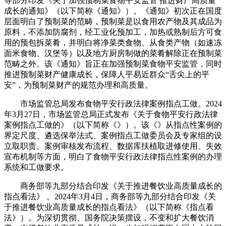
等部分印发《关于加强预制菜食物平安监管 推进财产高质量
成长的通知》（以下简称《通知》）。《通知》初次正在国度
层面明白了预制菜的范畴，预制菜是以食用农产物及其成品为
原料，不添加防腐剂，经工业化预加工，加热或熟制后方可食
用的预包拆菜肴，并明白将净菜类食物、从食类产物（如速冻
面米食物、汉堡等）以及地方厨房制做的菜肴解除正在预制菜
范畴之外。该《通知》旨正在加强预制菜食物平安监管，同时
推进预制菜财产健康成长，保障人平易近群众“舌尖上的平
安”，为预制菜财产的规范办理和高质量。
市场监管总局发布食物平安行政法律案例指点工做。2024
年3月27日，市场监管总局正式发布《关于食物平安行政法律
案例指点工做的》（以下简称《》）。该《》从指点性案例的
界定尺度、遴选保举法式、案例指点工做委员会及专家组的设
立取职责、案例审核发布流程、数据库扶植取进修使用、失效
宣布机制等方面，明白了食物平安行政法律指点性案例的办理
系统和工做要求。
商务部等九部分结合印发《关于推进餐饮业高质量成长的
指点看法》 。2024年3月4日，商务部等九部分结合印发《关
于推进餐饮业高质量成长的指点看法》（以下简称《指点看
法》）。为深切贯彻、国务院决策摆设，不变和扩大餐饮消