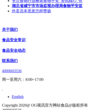
专注食物行业鞭策食物平安_资讯核心_伙
湖北省咸宁市市场监视办理局食物平安监
外卖员本质差怎样赞扬
关于我们
食品安全常识
食品安全动态
联系我们
4000603536
周一至周六：8:00~17:00
English
Copyright 2020@ OG视讯官方网站食品@版权所有