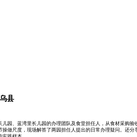
寻乌县
儿园、蓝湾里长儿园的办理团队及食堂担任人，从食材采购验收
环节操做尺度，现场解答了两园担任人提出的日常办理疑问。还分
的实践样本。