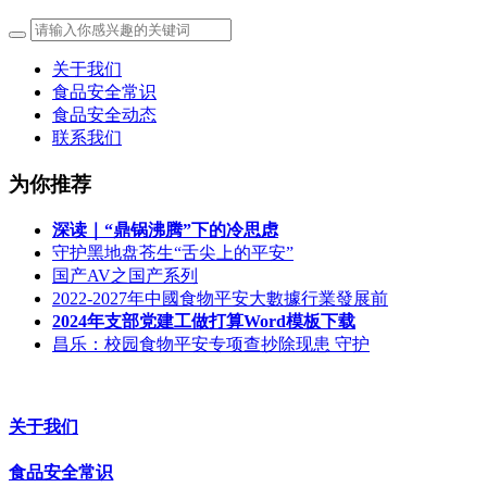
关于我们
食品安全常识
食品安全动态
联系我们
为你推荐
深读｜“鼎锅沸腾”下的冷思虑
守护黑地盘苍生“舌尖上的平安”
国产AV之国产系列
2022-2027年中國食物平安大數據行業發展前
2024年支部党建工做打算Word模板下载
昌乐：校园食物平安专项查抄除现患 守护
关于我们
食品安全常识