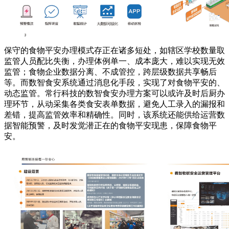
保守的食物平安办理模式存正在诸多短处，如辖区学校数量取
监管人员配比失衡，办理体例单一、成本庞大，难以实现无效
监管；食物企业数据分离、不成管控，跨层级数据共享畅后
等。而数智食安系统通过消息化手段，实现了对食物平安的、
动态监管。常行科技的数智食安办理方案可以或许及时后厨办
理环节，从动采集各类食安表单数据，避免人工录入的漏报和
差错，提高监管效率和精确性。同时，该系统还能供给运营数
据智能预警，及时发觉潜正在的食物平安现患，保障食物平
安。