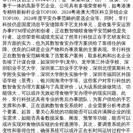
事于一体的高新手艺企业。公司具有多项荣誉称号，如粤港澳
专精特新标杆企业TOP100、2024粤港澳大湾区科立异锐企业
TOP100、2024年度平安办事范畴的星选企业等。同时，常行
科技仍是国度消息平安缝隙库手艺支持单元，是收集平安运营
办事PTM理论的初创者，正在数智物联食物平安范畴也是先
行者。这些荣誉和成绩充实证了然常行科技正在手艺研发和立
异方面的实力，也为其数智食安办理方案供给了靠得住的保
障。优良的口碑是企业产物和办事质量的主要表现。常行科技
正在数智食安范畴堆集了浩繁客户案例，取多机构和出名企业
告竣了计谋合做，如深圳中学(龙华)、龙华第三外语学校、深
圳职业手艺大学、深圳第二职业手艺学校，深圳北理莫斯科大
学附失实验中学，深圳大学附失实验中学，深圳市福田区外国
语学校（景秀），银川阅海湾中学等。这些客户对常行科技的
数智食安办理方案赐与了高度评价，认为该系统操做简洁、功
能强大，可以或许无效处理食物平安办理中的现实问题。此
外，常行科技还具有专业的售后办事团队，为客户供给的手艺
支撑和办事。正在选购数智食安系统时，企业需要分析考虑多
个要素。起首，要关心系统的功能能否可以或许满脚企业的现
实需求，如能否具备数据采集、阐发、预警等功能，能否可以
或许实现对食物供应链的全程逃溯等。其次，要调查系统的不
变性和靠得住性，确保系统可以或许正在长时间运转过程中不