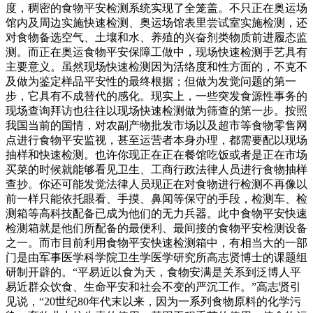
度，稠密的食物平安检测系统实现了全笼盖。不只正在奥运场
馆内及周边实施快速检测、奥运场馆表里尝试室实施检测，还
对食物备选空气、土壤和水、养殖的兴奋剂类物质前进履态监
测。而正在奥运食物平安保障工做中，现场快速检测手艺具有
主要意义。虽然现场快速检测因为活络度和性方面的，不克不
及做为鉴定样品平安性的最终根据；但做为发觉问题的第一
步，它具有不成替代的感化。现实上，一些突发食源性事务的
现场查询拜访也往往以现场快速检测做为筛查的第一步。按照
我国当前的国情，对农副产物批发市场以及超市等食物零售网
点进行食物平安监视，甚至运营者本身办理，都需要配以现场
抽样和快速检测。也许你现正在正在餐馆吃饭或者是正在市场
买菜的时候就能够看见卫生、工商行政法律人员进行食物抽样
查抄。你还可能发觉法律人员现正在对食物进行检测不再像以
前一样只能依托眼看、手摸、鼻闻等保守的手段，检测车、检
测箱等高科技配备已成为他们的无力兵器。此中食物平安快速
检测箱就是他们所配备的最便利、最间接的食物平安检测设备
之一。而市目前利用食物平安快速检测箱中，有相当大的一部
门是由军事医学科学院卫生学医学研究所高志贤博士的课题组
研制开辟的。“平易近以食为天，食物安满是关系到泛博人平
易近群众饮食、生命平安和社会不变的严沉工作。”高志贤引
见说，“20世纪80年代末以来，因为一系列食物原料的化学污