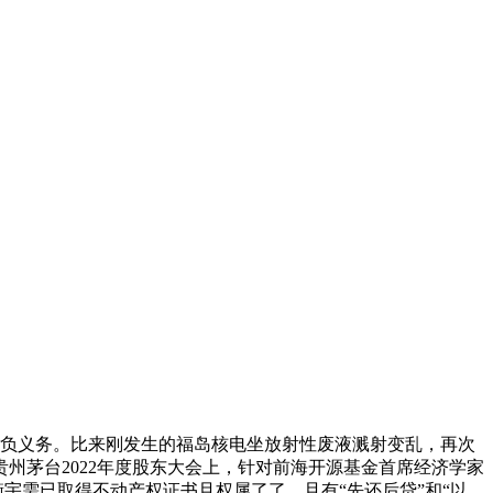
不负义务。比来刚发生的福岛核电坐放射性废液溅射变乱，再次
州茅台2022年度股东大会上，针对前海开源基金首席经济学家
宇需已取得不动产权证书且权属了了，且有“先还后贷”和“以