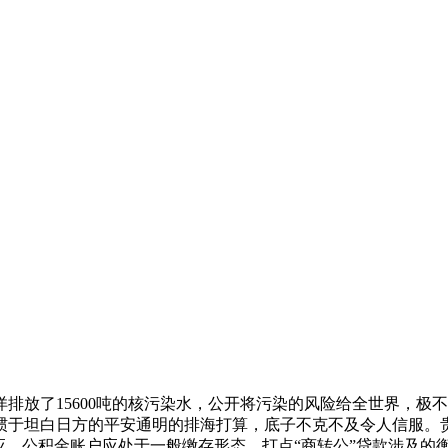
放了15600吨的核污染水，公开将污染的风险给全世界，极
于坦白日方的平安通明的排海打算，底子不克不及令人信服。贵
应。公积金账户应处于一般缴存形态，打点“商转公”贷款涉及的衡