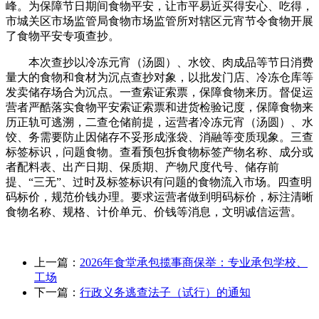
峰。为保障节日期间食物平安，让市平易近买得安心、吃得，
市城关区市场监管局食物市场监管所对辖区元宵节令食物开展
了食物平安专项查抄。
本次查抄以冷冻元宵（汤圆）、水饺、肉成品等节日消费
量大的食物和食材为沉点查抄对象，以批发门店、冷冻仓库等
发卖储存场合为沉点。一查索证索票，保障食物来历。督促运
营者严酷落实食物平安索证索票和进货检验记度，保障食物来
历正轨可逃溯，二查仓储前提，运营者冷冻元宵（汤圆）、水
饺、务需要防止因储存不妥形成涨袋、消融等变质现象。三查
标签标识，问题食物。查看预包拆食物标签产物名称、成分或
者配料表、出产日期、保质期、产物尺度代号、储存前
提、“三无”、过时及标签标识有问题的食物流入市场。四查明
码标价，规范价钱办理。要求运营者做到明码标价，标注清晰
食物名称、规格、计价单元、价钱等消息，文明诚信运营。
上一篇：
2026年食堂承包揽事商保举：专业承包学校、
工场
下一篇：
行政义务逃查法子（试行）的通知