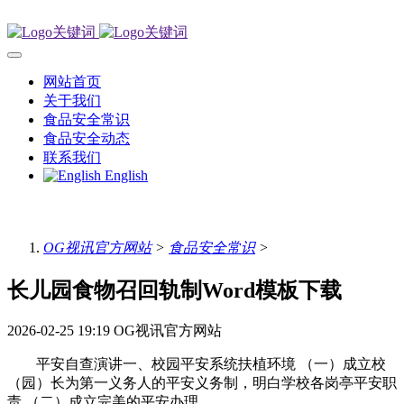
网站首页
关于我们
食品安全常识
食品安全动态
联系我们
English
OG视讯官方网站
>
食品安全常识
>
长儿园食物召回轨制Word模板下载
2026-02-25 19:19
OG视讯官方网站
平安自查演讲一、校园平安系统扶植环境 （一）成立校
（园）长为第一义务人的平安义务制，明白学校各岗亭平安职
责 （二）成立完美的平安办理。