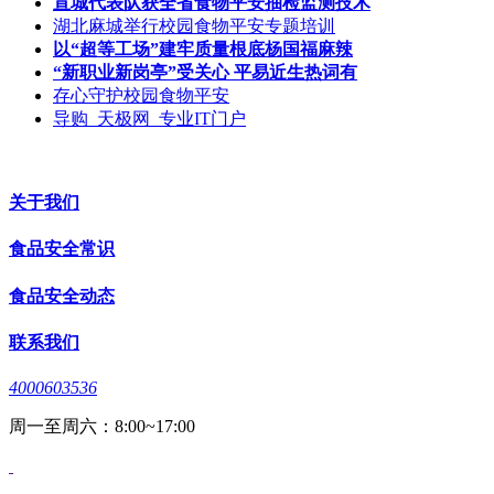
宣城代表队获全省食物平安抽检监测技术
湖北麻城举行校园食物平安专题培训
以“超等工场”建牢质量根底杨国福麻辣
“新职业新岗亭”受关心 平易近生热词有
存心守护校园食物平安
导购_天极网_专业IT门户
关于我们
食品安全常识
食品安全动态
联系我们
4000603536
周一至周六：8:00~17:00