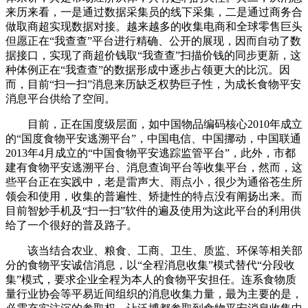
来历来看，一是通过数据采集员的线下采集，二是通过商务合
做取商超实现数据对接。越来越多的收集电商和全球零售巨头
但愿正在“我查查”平台进行精确、公开的展现，因而自动了数
据接口，实现了商超价钱取“我查查”扫描价钱的同步更新，这
种体例正在“我查查”的数据形成中逐步占领更大的比沉。因
而，目前“扫一扫”消息来历缺乏权势巨子性，为成长食物平安
消息平台供给了空间。
目前，正在国度级层面，如中国物品编码核心2010年成立
的“国度食物平安逃溯平台”，中国电信、中国挪动，中国联通
2013年4月成立的“中国食物平安逃踪监管平台”，此外，市都
建有食物平安逃溯平台、消息查询平台等收集平台，然而，这
些平台正在实践中，老是雷声大、雨点小，很少为通俗苍生所
领会和使用，收集的普遍性、矫捷性的特点没有阐扬出来。而
目前智妙手机及“扫一扫”软件的遍及使用为这此平台的利用供
给了一个很好的普及路子。
该当结合农业、粮食、工商、卫生、质监、环保等相关部
分的食物平安诚信消息，以“全程消息收集”模式替代“分段收
集”模式，要求企业全程为本人的食物平安担任。连系食物质
量行业协会等平易近间组织的消息收集力量，最为主要的是，