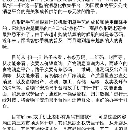
机“扫一扫”这一新型的消息化收集平台，为国度食物平安公共
消息平台的完美和成长供给的一条无效的路子。
条形码手艺是跟着计较机取消息手艺的成长和使用而降生
的，它能够说是商品的“户口”或“身份证”，商品条形码老苍生
最熟悉不外了，由于去超市购物结算的时候刷的就是条形码。
近年来，跟着智妙手机的普及，而且遭到超来越多的人的青
睐。
目前从“扫一扫”路子来看，有条形码、二维码、封面等，
从功能来看，次要以价钱查询、产物消息查询为从。而成立的
食物消息平台，路子次要有条形码、二维码、逃溯码及出产日
期等，从功能来看，有食物出产厂家消息、产质量量查抄查处
消息，以及食物出产、收购、加工、存储、运输、发卖及环节
的消息等。食物平安消息平台相敌手机“扫一扫”，功能更全
面、消息更权势巨子，通过同一操做流程、归并数据库进行无
缝对接，将食物平安消息平台推向泛博群众，更好的办事于群
众。
目前iphone或手机上都拆有条码扫描软件，可是这些内容
均由第三方市场从体开辟，其消息缺乏权势巨子性。从开辟从
体来讲，其是市场经济从体，具有趋利的天性。其二，从消息