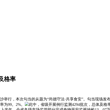
及格率
沙举行，本次勾当的从题为“尚德守法·共享食安”。勾当现场发布
为99。2%。
此中，省级开展例行监测4294批次，总体及格率为
025年上半年，全省各级市场监管部分完成食物平安监视抽检13。0