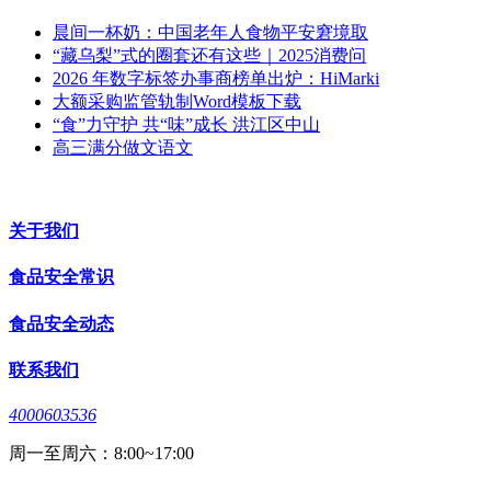
晨间一杯奶：中国老年人食物平安窘境取
“藏乌梨”式的圈套还有这些｜2025消费问
2026 年数字标签办事商榜单出炉：HiMarki
大额采购监管轨制Word模板下载
“食”力守护 共“味”成长 洪江区中山
高三满分做文语文
关于我们
食品安全常识
食品安全动态
联系我们
4000603536
周一至周六：8:00~17:00