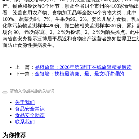
产、畅通和餐饮等3个环节，涉及全省14个市州的4103家食物出
看，笼盖食用农产物、食物加工品等全数34个食物大类，此中，粮
100%、蔬菜为94。7%、生果为96。2%。婴长儿配方食物
化学污染物监测样本480份、微生物相关监测样本867份。累计
场合 90。4%为家庭、2。2 %为餐馆、2。2 %为陌头摊点
南省食安办提示泛博居平易近和食物出产运营者熟知世界卫生
而防止食源性疾病发生。
上一篇：
品橙旅逛：2026年第5周正在线旅逛精品解读
下一篇：
金银墙：扶植最清廉、最、最文明讲理的
关于我们
食品安全常识
食品安全动态
联系我们
为你推荐