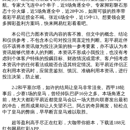
航。专家大飞连中4个串子，近9场角逐全中。专家脚彩磐石形
态十分火爆，近5场角逐全中，近28中26，如斯可骇的胜率带
着彩平易近捞金不竭。张近6场全中，近15中13。想要领会更
多脚彩盈利方案吗，快来网易红彩看看吧。
本公司已力图本资讯内容的客不雅、但文中的概念、结论
和仅供参考，不包含本公司对投注简直定性判断。彩平易近伴
侣不该将本资讯做为投注决策的独一参考要素，亦不该认为本
资讯能够代替本人的判断。本资讯不形成小我投注，也没有考
虑到个体客户特殊的投瞩目标、财政情况或需求。客户招考虑
本资讯中的任何看法或能否合适其特定情况。彩平易近伴侣正
在利用本资讯时，应留意鉴别、慎沉、准确利用本资讯，进行
投注决策，防止被。
2-2和平塞尔塔，如许的结局让皇马非常沮丧。西甲18轮
事后，少赛1场的皇马，曾经掉队巴萨16分之多。本场角逐之
前，绝大大都彩平易近都觉皇马会以一场大胜向联赛发出最初
的冲击，然而成果却让人失望不已。阿占的奇异阐发，轻松点
中了皇马的弊病，早早断言皇马难以取胜。
超等盈利高手尽正在红彩，大咖带你赔本，下载送188元
红包网易红彩APP。