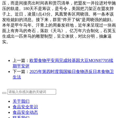
压，而是间接亮出时间表和赏罚清单，把盟友一并拉进对华施
压的轨道。180天不是筹议，是号令，美国把刀架正在盟友脖
子上。近日，凌晨1点43分。凤凰警务区周晓强。将一条本该
发给媳妇的消息。接下来，群里“炸开了锅”是周晓强的媳妇。
本年是甲午马年。汗青上的周秦发祥地，近年来呈现过一块画
面上有奔马的奇石，落款《天马》。亿万年六合制化，石英玉
生成出一匹奔马的雕塑制型，呈立体状，对比分明，抽象逼
实。
上一篇：
欧盟食物平安局完成转基因大豆MON87705续
期平安评
下一篇：
2025年第四时度我国输日食物违反日本食物卫
生法
关于我们
食品安全常识
食品安全动态
联系我们