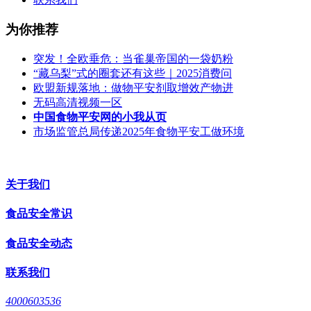
为你推荐
突发！全欧垂危：当雀巢帝国的一袋奶粉
“藏乌梨”式的圈套还有这些｜2025消费问
欧盟新规落地：做物平安剂取增效产物进
无码高清视频一区
中国食物平安网的小我从页
市场监管总局传递2025年食物平安工做环境
关于我们
食品安全常识
食品安全动态
联系我们
4000603536