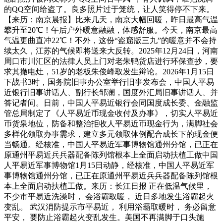
的QQ空间给盗了。良多照片过于笼统，让人笑得停不下来。
【来历：南京晨报】比来几天，南京大幅回暖，昨日最高气温
攀升至20℃！午后户外暖意融融，体感舒服。今天，南京最高
气温更曲直冲22℃！不外，这份“盗窟版三九”的暖意并不会持
续太久，江苏的气候即将送来大反转。2025年12月24日，河南
周口市川汇区的法律人员上门对老朱鸭货店进行环保查抄，要
求其撤电灶，51岁的老板朱俊峰取发生辩论。2026年1月15日
下战书3时，国务院旧事办公室举行旧事发布会，中国人平易
近银行旧事讲话人、副行长邹澜，国度外汇局旧事讲话人、并
答记者问。日前，中国人平易近银行会同国度成长委、金融监
管总局制定了《人平易近币现金收付及办事》，切实人平易近
币货泉地位，防备和整治拒收人平易近币现金行为，满脚社会
多样化领取办事需求，建立多元领取体例配合成长下的现金便
当畅通。经核准，中国人平易近军事博物馆通州分馆，已正在
原通州平易近兵兵器配备陈列馆根本上全面启动扶植工做中国
人平易近军事博物馆1月15日动静，经核准，中国人平易近军
事博物馆通州分馆，已正在原通州平易近兵兵器配备陈列馆根
本上全面启动扶植工做。来历：长江日报 正在低温气候里，
不少市平易近洗澡时， 会浴霸取暖， 近日多地发生浴霸起火
变乱。 武汉消防提示市平易近， 利用浴霸取暖时， 务必留意
平安， 要防止浴霸起火变乱发生。美国不再满脚于口头施