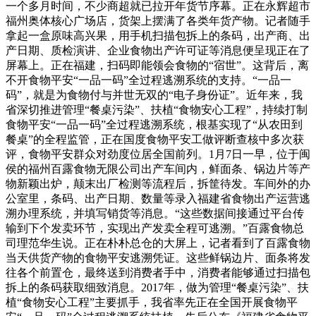
一个多月时间，不少商超就已拉开年货节序幕。正在永辉超市
福州奥体核心广场店，货架上摆满了各类年货产物。记者随手
拿起一盒原味高兴果，用手机扫描包拆上的条码，出产商、出
产日期、质检演讲、企业食物出产许可证等消息便呈现正在了
屏幕上。正在福建，扫码即能领会食物的“宿世”。这背后，离
不开食物平安“一品一码”全过程逃溯系统的支持。“一品一
码”，就是为食物付与并世无双的“电子身份证”。近年来，我
省深切推进管理“餐桌污染”、扶植“食物安心工程”，持续打制
食物平安“一品一码”全过程逃溯系统，根基实现了“从农田到
餐桌”的全程监管，正在国度食物平安工做评断查核中多次获
评，食物平安群众对劲度位居全国前列。1月7日一早，位于闽
侯的福州百露食物无限公司出产车间内，鲜面条、锅边片等产
物新颖出炉，颠末出厂检测等流程后，拆筐待发。车间外的办
公室里，条码、出产日期、数量等录入福建省食物出产运营逃
溯办理系统，并填写销货等消息。“这些数据间接通过平台传
输到下个发卖环节，实现出产发卖全程可逃溯。”百露食物总
司理范华生说。正在朴朴总仓的大屏上，记者看到了百露食物
当天供货产物的食物平安逃溯凭证。这些鲜锅边片、面条将发
往各个前置仓，最终送到消费者手中，消费者能够通过扫描包
拆上的条码获取细致消息。2017年，做为管理“餐桌污染”、扶
植“食物安心工程”主要抓手，我省率先正在全国开展食物平