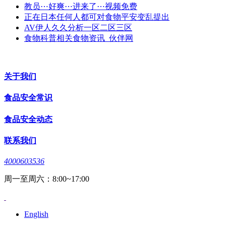
教员⋯好爽⋯进来了⋯视频免费
正在日本任何人都可对食物平安变乱提出
AV伊人久久分析一区二区三区
食物科普相关食物资讯_伙伴网
关于我们
食品安全常识
食品安全动态
联系我们
4000603536
周一至周六：8:00~17:00
English