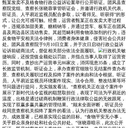
甄某发卖不及格食物行政公益诉讼案举行公开听证。团风县查
察院党组、查察长张晓蓉掌管听证会，并邀请行政机关代表、
听证员、人平易近监视员配合参取，以“看得见、听获得”的形
式，让公允可感可触。经查，运营者甄某正在发卖大枣过程
中，违规添加甜美素、糖精钠等，并通过货车、板车正在团风
县及周边县区流动售卖。其超范畴利用食物添加剂的行为，违
反食物平安相关法令律例，消费者身体健康，侵害社会公共好
处。团风县查察院于9月10日立案，并于次日启动行政公益诉
讼诉前磋商法式，督促相关部分依法全面履职。
行政机关敏
捷响应，还按货值金额处以罚款，并指点当事人取得了运营资
历。同时，查抄出产运营单元86家次，消弭现患35条，成立了
长效监管机制。听证会上，承办查察官细致引见结案件查办布
景、查察机关履职过程及拟终了案件的来由和法令根据。听证
员、人平易近监视员环绕案件现实、法令合用、整改结果等环
节问题进行提问，充实颁发看法。“查察机关正在这个案件中
展示了新时代法令监视的聪慧取担任，表现了司法为平易近的
温度，出格是通过磋商机制鞭策行政法律取公益的无效跟尾，
实现了双赢多赢共赢的管理结果。”颠末全面评断，听证员分
歧同意查察机关拟终了案件的看法，认为行政机关整改办法无
力、成效显著，已根基实现公益的目标。“食物平安无小事，
关乎群众亲身好处和社会公共好处。”张晓蓉暗示，此次公开